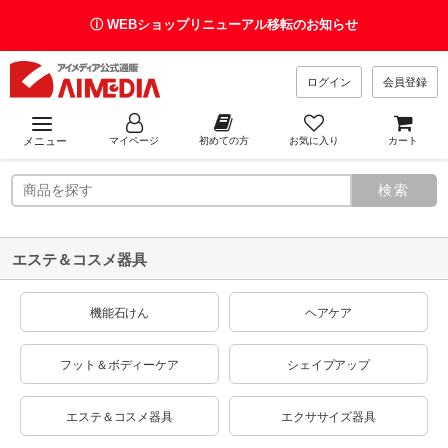
ⓘ WEBショップリニューアル移転のお知らせ
ログイン
会員登録
メニュー
マイページ
初めての方
お気に入り
カート
エステ＆コスメ器具
機能石けん
ヘアケア
フット＆ボディーケア
シェイプアップ
エステ＆コスメ器具
エクササイズ器具