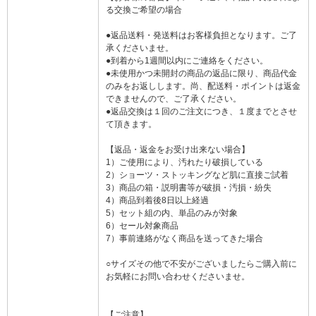
る交換ご希望の場合
●返品送料・発送料はお客様負担となります。ご了
承くださいませ。
●到着から1週間以内にご連絡をください。
●未使用かつ未開封の商品の返品に限り、商品代金
のみをお返しします。尚、配送料・ポイントは返金
できませんので、ご了承ください。
●返品交換は１回のご注文につき、１度までとさせ
て頂きます。
【返品・返金をお受け出来ない場合】
1）ご使用により、汚れたり破損している
2）ショーツ・ストッキングなど肌に直接ご試着
3）商品の箱・説明書等が破損・汚損・紛失
4）商品到着後8日以上経過
5）セット組の内、単品のみが対象
6）セール対象商品
7）事前連絡がなく商品を送ってきた場合
○サイズその他で不安がございましたらご購入前に
お気軽にお問い合わせくださいませ。
【ご注意】