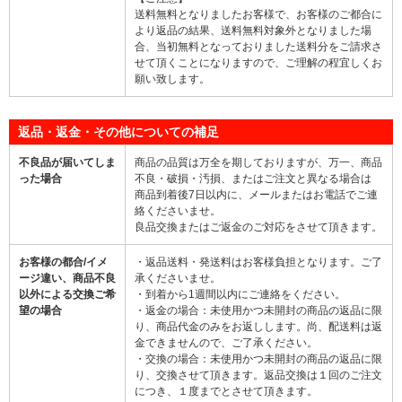
送料無料となりましたお客様で、お客様のご都合に
より返品の結果、送料無料対象外となりました場
合、当初無料となっておりました送料分をご請求さ
せて頂くことになりますので、ご理解の程宜しくお
願い致します。
返品・返金・その他についての補足
不良品が届いてしま
商品の品質は万全を期しておりますが、万一、商品
った場合
不良・破損・汚損、またはご注文と異なる場合は
商品到着後7日以内に、メールまたはお電話でご連
絡くださいませ。
良品交換またはご返金のご対応をさせて頂きます。
お客様の都合/イメ
・返品送料・発送料はお客様負担となります。ご了
ージ違い、商品不良
承くださいませ。
以外による交換ご希
・到着から1週間以内にご連絡をください。
望の場合
・返金の場合：未使用かつ未開封の商品の返品に限
り、商品代金のみをお返しします。尚、配送料は返
金できませんので、ご了承ください。
・交換の場合：未使用かつ未開封の商品の返品に限
り、交換させて頂きます。返品交換は１回のご注文
につき、１度までとさせて頂きます。