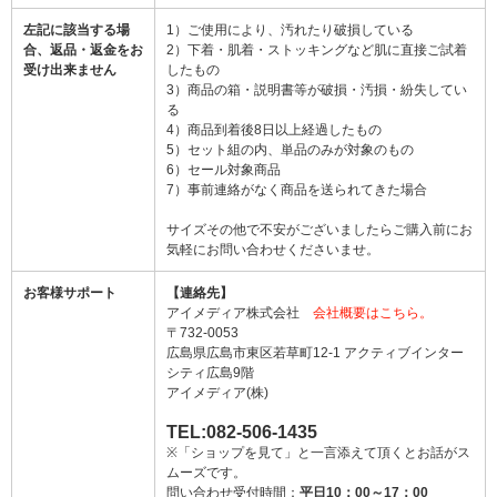
左記に該当する場
1）ご使用により、汚れたり破損している
合、返品・返金をお
2）下着・肌着・ストッキングなど肌に直接ご試着
受け出来ません
したもの
3）商品の箱・説明書等が破損・汚損・紛失してい
る
4）商品到着後8日以上経過したもの
5）セット組の内、単品のみが対象のもの
6）セール対象商品
7）事前連絡がなく商品を送られてきた場合
サイズその他で不安がございましたらご購入前にお
気軽にお問い合わせくださいませ。
お客様サポート
【連絡先】
アイメディア株式会社
会社概要はこちら。
〒732-0053
広島県広島市東区若草町12-1 アクティブインター
シティ広島9階
アイメディア(株)
TEL:082-506-1435
※「ショップを見て」と一言添えて頂くとお話がス
ムーズです。
問い合わせ受付時間：
平日10：00～17：00