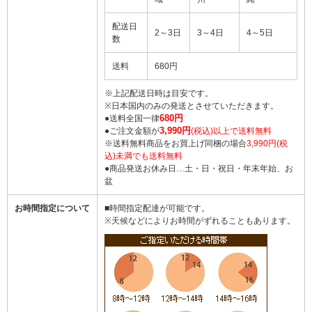
配送日
2～3日
3～4日
4～5日
数
送料
680円
※上記配送日時は目安です。
※日本国内のみの発送とさせていただきます。
680円
●送料全国一律
3,990円
●ご注文金額が
(税込)以上で送料無料
※送料無料商品をお買上げ同梱の場合
3,990円(税
込)未満でも送料無料
●商品発送お休み日…土・日・祝日・年末年始、お
盆
お時間指定について
■時間指定配達が可能です。
※天候などによりお時間がずれることもあります。