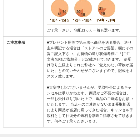
ご了承下さい。 宅配ロッカー着も選べます。
ご注意事項
■プレゼント用等で第三者へ商品を送る場合、送り
主を明記する場合は「ストアへのご要望」欄にその
旨ご記入下さい。お荷物の送り状備考欄に「[ご注
文者名]様ご依頼分」と記載させて頂きます。 ※受
け取り主様よりまれに弊社へ「覚えのない荷物が届
いた」との問い合わせがございますので、記載をオ
ススメ致します。
■大変申し訳ございませんが、受取拒否によるキャ
ンセルは承りかねます。 商品がご不要の場合は、
一旦お受け取り頂いた上で、返品のご連絡をお願い
いたします。 当店へのご連絡がないまま受取拒否
により商品が当店に戻ってきた場合、キャンセル手
数料として往復分の送料を別途ご請求させて頂きま
す。何卒ご了承くださいませ。