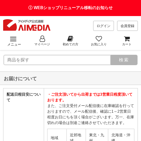
ⓘ WEBショップリニューアル移転のお知らせ
ログイン
会員登録
メニュー
マイページ
初めての方
お気に入り
カート
お届けについて
配送日程目安につい
・ご注文頂いてから出荷までは3営業日程度頂いて
て
おります。
また、ご注文受付メール配信後に在庫確認を行って
おりますので、メール配信後、確認に1～2営業日
程度お日にちを頂く場合がございます。万一、在庫
切れの場合は別途ご連絡させていただきます。
近郊地
東北・九
北海道・沖
地域
域
州
縄