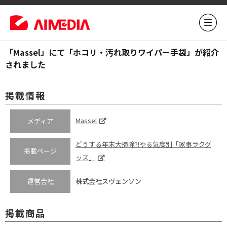
「Massel」にて「ホコリ・汚れ取りワイパー手袋」が紹介
されました
掲載情報
Massel
メディア
どうする年末大掃除?!やる気度別「家事ラクグ
掲載ページ
ッズ」
運営会社
株式会社スヴェンソン
掲載商品