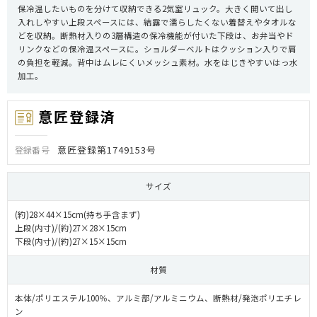
保冷温したいものを分けて収納できる2気室リュック。大きく開いて出し
入れしやすい上段スペースには、結露で濡らしたくない着替えやタオルな
どを収納。断熱材入りの3層構造の保冷機能が付いた下段は、お弁当やド
リンクなどの保冷温スペースに。ショルダーベルトはクッション入りで肩
の負担を軽減。背中はムレにくいメッシュ素材。水をはじきやすいはっ水
加工。
意匠登録済
意匠登録第1749153号
登録番号
サイズ
(約)28×44×15cm(持ち手含まず)
上段(内寸)/(約)27×28×15cm
下段(内寸)/(約)27×15×15cm
材質
本体/ポリエステル100％、アルミ部/アルミニウム、断熱材/発泡ポリエチレ
ン