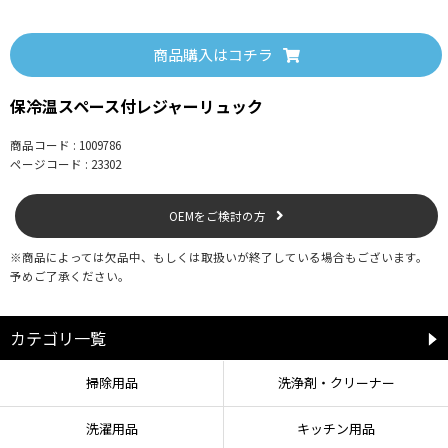
●完全密封ではありません。本品内部で液体がこぼれた場合、外に漏れたり、
染み出したりする場合があります。
●食品が傷む恐れがありますので、入れたままの状態で長時間放置しないでく
商品購入はコチラ
ださい。
●60℃以上の熱いものを入れないでください。
●本品は防水加工を施しておりませんので、氷や水などを直接入れないでくだ
保冷温スペース付レジャーリュック
さい。
●冷たいものを入れた際にバッグの表面に結露が付く場合があります。
商品コード : 1009786
●冷蔵効果はありません。
ページコード : 23302
●保冷・保温の効果は条件により異なります。
●表面に撥水(水をはじきやすい)加工を施しておりますが完全防水ではないた
め、雨中での長時間の使用や豪雨時は水が染み込む場合があります。強い雨に
OEMをご検討の方
は注意してください。
●使用を繰り返すことにより撥水加工効果が薄れてきます。
※商品によっては欠品中、もしくは取扱いが終了している場合もございます。
●洗濯はできません。
予めご了承ください。
●アイロンなどで強制乾燥はしないでください。
●開封の際、臭いが気になる場合は本品を袋から取り出し、しばらく放置する
と臭いは薄くなります。
カテゴリ一覧
●用途以外には使用しないでください。
掃除用品
洗浄剤・クリーナー
洗濯用品
キッチン用品
【お手入れ方法】
●汚れた場合は、水を浸してよく絞った布などで拭き取ってください。（洗濯