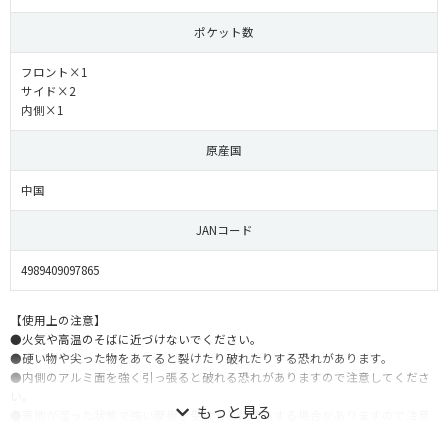
ポケット数
フロント×1
サイド×2
内側×1
原産国
中国
JANコード
4989409097865
【使用上の注意】
●火気や高温のそばに近づけないでください。
●硬い物や尖った物をあてると裂けたり破れたりする恐れがあります。
●内側のアルミ面を強く引っ張ると破れる恐れがありますので注意してくださ
い。
●表地が湿った状態で強い摩擦を受けると色移りする場合がありますので注意
してください。