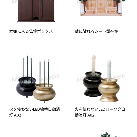
本棚に入る仏壇ボックス
壁に貼れるシート型神棚
火を使わないLED線香自動消
火を使わないLEDローソク自
灯 A02
動消灯 A02