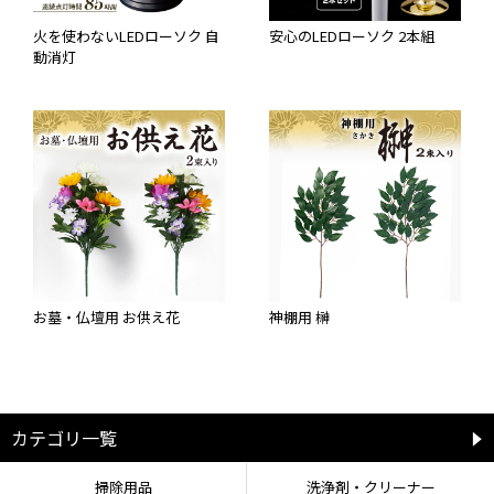
火を使わないLEDローソク 自
安心のLEDローソク 2本組
動消灯
お墓・仏壇用 お供え花
神棚用 榊
カテゴリ一覧
掃除用品
洗浄剤・クリーナー