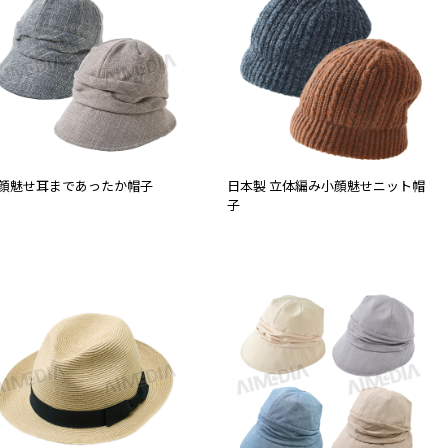
顔魅せ耳まであったか帽子
日本製 立体編み小顔魅せニット帽
子