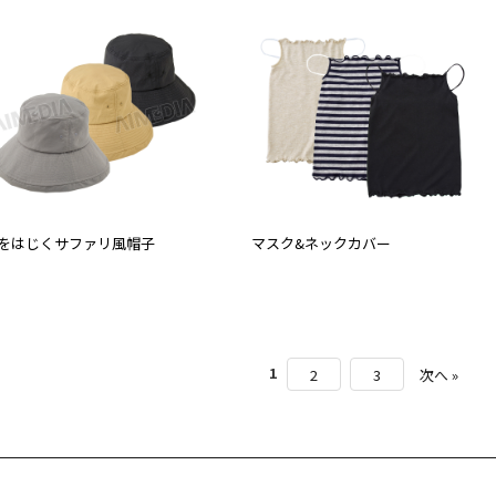
をはじくサファリ風帽子
マスク&ネックカバー
1
2
3
次へ »