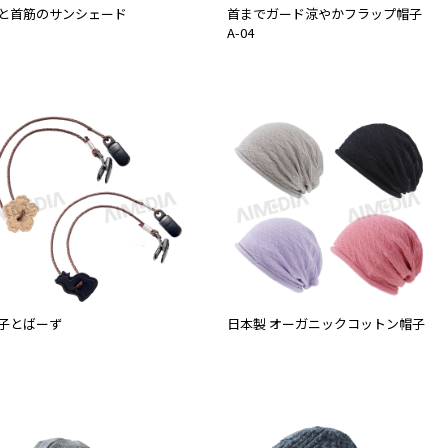
と首筋のサンシェード
首までガード涼やかフラップ帽子
A-04
子とばーず
日本製 オーガニックコットン帽子