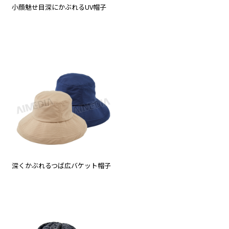
小顔魅せ目深にかぶれるUV帽子
深くかぶれるつば広バケット帽子