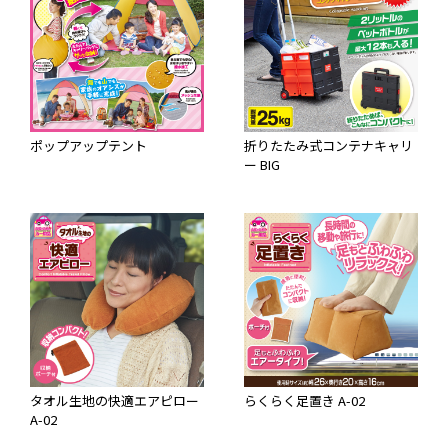
ポップアップテント
折りたたみ式コンテナキャリ
ー BIG
タオル生地の快適エアピロー
らくらく足置き A-02
A-02