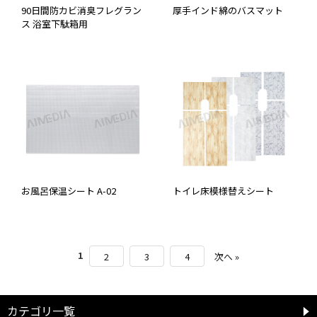
90日間防カビ消臭フレグラン
厚手インド綿のバスマット
ス 浴室下駄箱用
お風呂保温シート A-02
トイレ床模様替えシート
1
2
3
4
次へ »
カテゴリ一覧