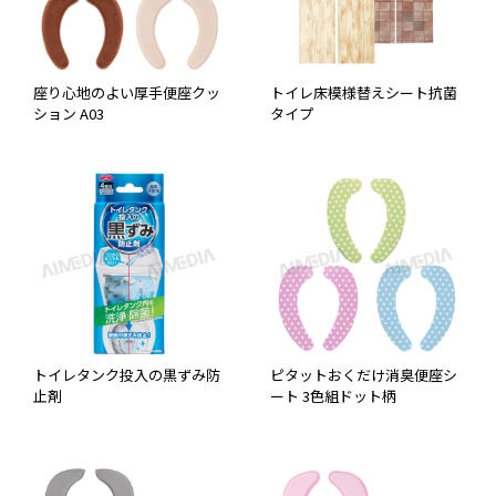
座り心地のよい厚手便座クッ
トイレ床模様替えシート抗菌
ション A03
タイプ
トイレタンク投入の黒ずみ防
ピタットおくだけ消臭便座シ
止剤
ート 3色組ドット柄