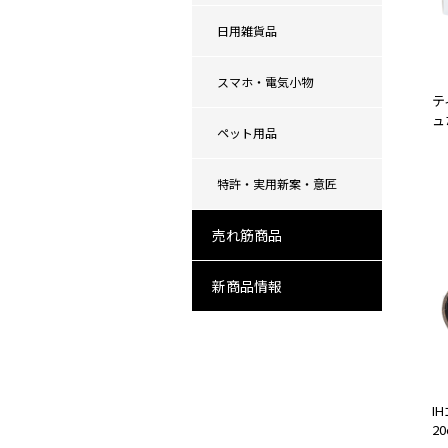
日用雑貨品
スマホ・電気小物
テ
ュ
ペット用品
特許・実用新案・意匠
売れ筋商品
新商品情報
I
2