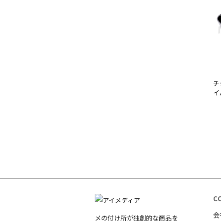
チ
イ
C
会
メの付け所が独創的な商品を