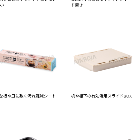
 小
ド置き
な板や皿に敷く汚れ軽減シート
机や棚下の有効活用スライドBOX