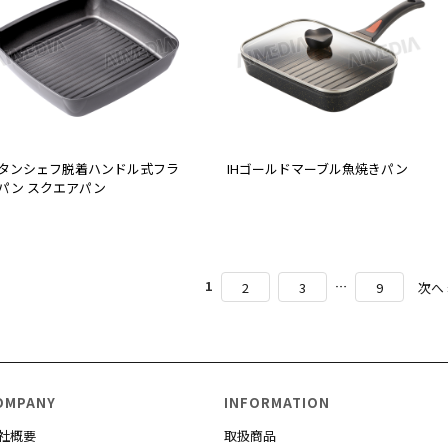
タンシェフ脱着ハンドル式フラ
IHゴールドマーブル魚焼きパン
パン スクエアパン
1
…
2
3
9
次へ 
OMPANY
INFORMATION
社概要
取扱商品