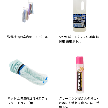
洗濯機横の室内物干しポール
シワ伸ばし+パワフル消臭 詰
替用 徳用ボトル
ネット型洗濯機ゴミ取りフィ
クリーニング屋さんのおしゃ
ルター ドラム式用
れ着にも使える食べこぼし洗
剤 70g