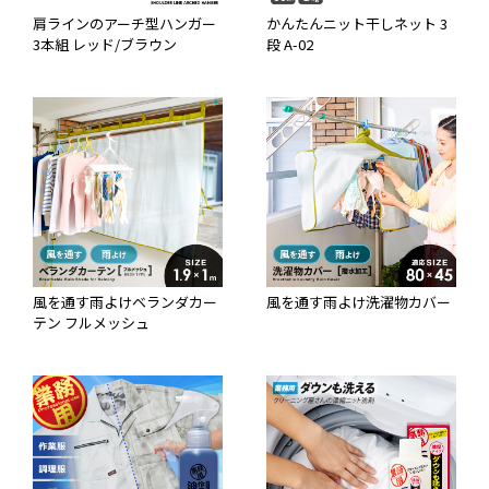
肩ラインのアーチ型ハンガー
かんたんニット干しネット 3
3本組 レッド/ブラウン
段 A-02
風を通す雨よけベランダカー
風を通す雨よけ洗濯物カバー
テン フルメッシュ