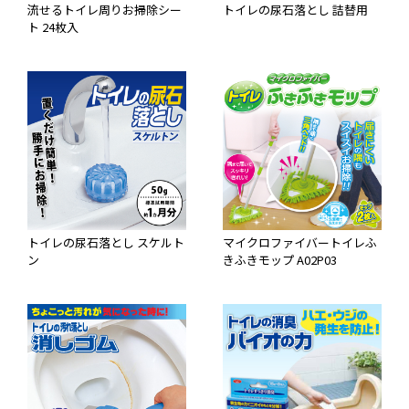
流せるトイレ周りお掃除シー
トイレの尿石落とし 詰替用
ト 24枚入
トイレの尿石落とし スケルト
マイクロファイバートイレふ
ン
きふきモップ A02P03