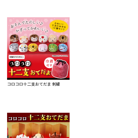
コロコロ十二支おてだま 刺繍