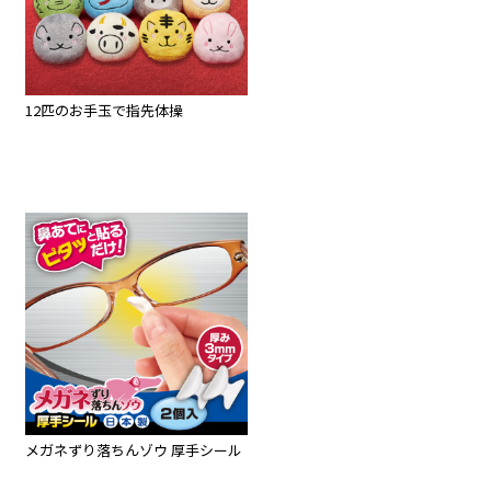
12匹のお手玉で指先体操
メガネずり落ちんゾウ 厚手シール