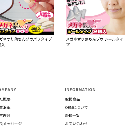
ガネずり落ちんゾウパフタイプ
メガネずり落ちんゾウ シールタイ
組入
プ
OMPANY
INFORMATION
社概要
取扱商品
業沿革
OEMについて
営理念
SNS一覧
長メッセージ
お問い合わせ