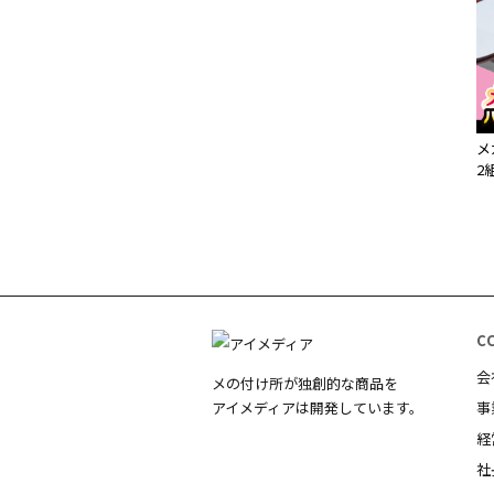
メ
2
C
会
メの付け所が独創的な商品を
アイメディアは開発しています。
事
経
社