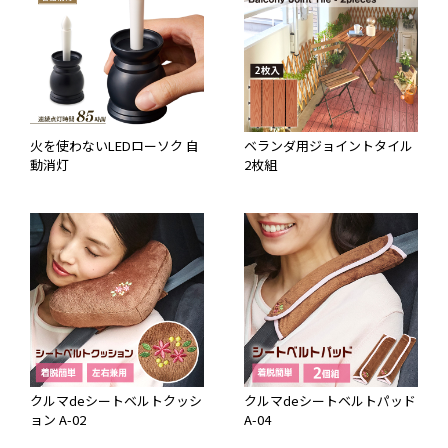
火を使わないLEDローソク 自
ベランダ用ジョイントタイル
動消灯
2枚組
クルマdeシートベルトクッシ
クルマdeシートベルトパッド
ョン A-02
A-04