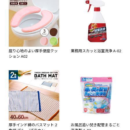
座り心地のよい厚手便座クッ
業務用スカッと浴室洗浄 A-02
ション A02
厚手インド綿のバスマット 2
お風呂追い焚き配管まるごと