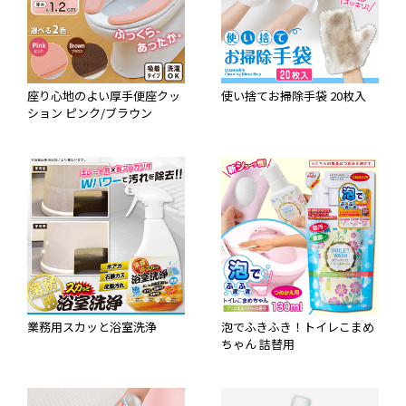
座り心地のよい厚手便座クッ
使い捨てお掃除手袋 20枚入
ション ピンク/ブラウン
業務用スカッと浴室洗浄
泡でふきふき！トイレこまめ
ちゃん 詰替用