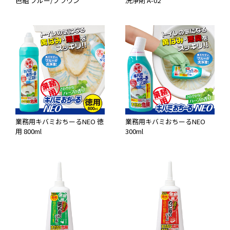
色組 ブルー/ブラウン
洗浄剤 A-02
業務用キバミおちーるNEO 徳
業務用キバミおちーるNEO
用 800ml
300ml