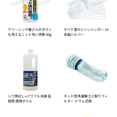
クリーニング屋さんのダウン
すべり落ちにくいハンガー 15
も洗えるニット洗い洗剤 80g
本組シルバー
シワ伸ばし+パワフル消臭 詰
ネット型洗濯機ゴミ取りフィ
替用 徳用ボトル
ルター ドラム式用