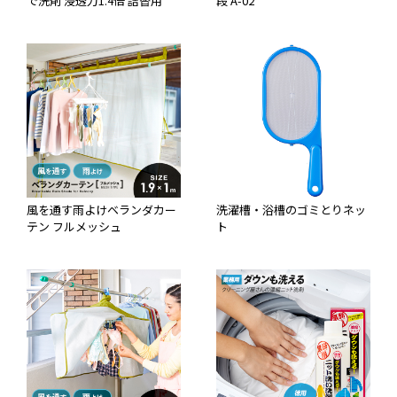
で洗剤 浸透力1.4倍 詰替用
段 A-02
風を通す雨よけベランダカー
洗濯槽・浴槽のゴミとりネッ
テン フルメッシュ
ト