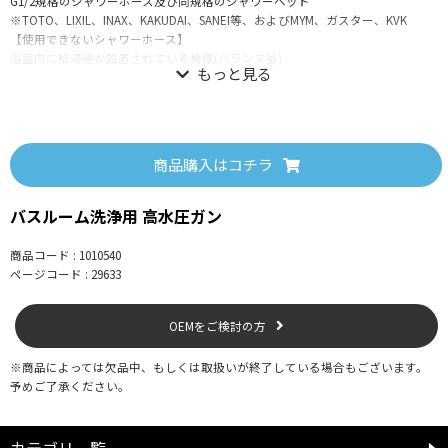
G1/2規格のシャワーホース及び同規格のシャワーヘッド
※TOTO、LIXIL、INAX、KAKUDAI、SANEI等、およびMYM、ガスター、KVK
【使用できないシャワーホース】
浴室内に給湯器が設置されている機種(バランス釜)
【使用上の注意】
●本製品は家庭用の浴室シャワー水栓専用です。洗面水栓・キッチン水栓には
商品購入はコチラ
取り付けできません。
●水栓では「お湯」は使わず「水」をご使用ください。
バスルーム洗浄用 高水圧ガン
●飲用には使用しないでください。
●落ちにくい汚れには浴室用洗剤を併用してください。
●各部の操作はゆっくり行ってください。水圧により想定外の力が加わる場合
商品コード : 1010540
がありますので、水道水圧の高い地域や設備では特にご注意ください。
ページコード : 29633
●水圧によりジョイントが勢いよく外れる恐れがあります。ワンタッチジョイ
ントは必ずロックしてください。
OEMをご検討の方
●使用後は本体をシャワーホースから取り外し、水を抜いて乾かしてから保管
してください。
●屋外や直射日光の当たる場所、高温または氷点下になる場所での保管は、破
※商品によっては欠品中、もしくは取扱いが終了している場合もございます。
損・劣化の原因となるため避けてください。
予めご了承ください。
●火気に近づけないでください。
●業務用または本来の用途以外には使用しないでください。
カテゴリ一覧