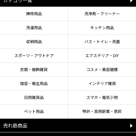
【FAQ】
掃除用品
洗浄剤・クリーナー
Q：どのシャワーホースに使えますか？
A：多くのご家庭のシャワーホース・シャワーヘッドに対応しています。G1/2規
洗濯用品
キッチン用品
格(TOTO・LIXIL・INAX・KAKUDAI・SANEI等)の他、MYM・ガスター・KVKにも
お使いいただけます。
Q：使えないシャワーホースはありますか？
収納用品
バス・トイレ・洗面
A：浴室内に給湯器が設置されている機種(バランス釜)にはお使いいただけませ
ん。また本製品は家庭用の浴室シャワー水栓専用です。洗面水栓・キッチン水
スポーツ・アウトドア
エクステリア・DIY
栓には取り付けできません。
Q：水圧はどのくらいですか？
A：水圧・流量はお使いいただいているシャワーの給水条件により変動します。
衣類・服飾雑貨
コスメ・美容健康
また、本製品先端の水流調整ノズルを回すことで水圧の調整が可能です。
理容・衛生用品
インテリア雑貨
日用雑貨品
スマホ・電気小物
ペット用品
特許・実用新案・意匠
売れ筋商品