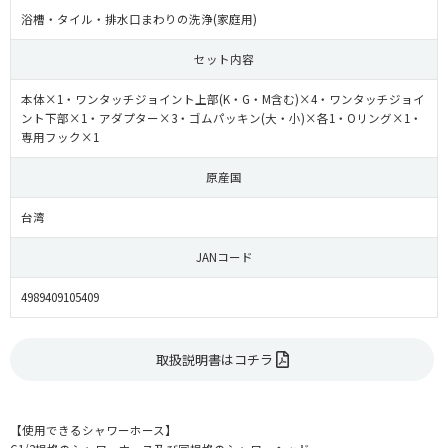
浴槽・タイル・排水口まわりの洗浄(家庭用)
セット内容
本体×1・ワンタッチジョイント上部(K・G・M含む)×4・ワンタッチジョイ
ント下部×1・アダプター×3・ゴムパッキン(大・小)×各1・Oリング×1・
専用フック×1
原産国
台湾
JANコード
4989409105409
取扱説明書はコチラ
【使用できるシャワーホース】