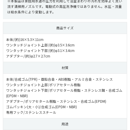
※本製品は家庭用水道の圧力を利用して浴室まわりの汚れを効率よく洗い
流す清掃用ノズルです。電動式の高圧洗浄機ではありません。水圧・流量
は給水条件により変動します。
商品サイズ
本体/(約)16×5.3×11cm
ワンタッチジョイント上部/(約)φ3.5×3.6cm
ワンタッチジョイント下部/(約)φ3.1×3.4cm
アダプター/(約)φ2.7×2.7cm
材質
本体/合成ゴム(TPR)・亜鉛合金・ABS樹脂・アルミ合金・ステンレス
ワンタッチジョイント上部/ポリアセタール樹脂
ワンタッチジョイント下部/ポリアセタール樹脂・ステンレス鋼・合成ゴム
(EPDM・NBR)
アダプター/ポリアセタール樹脂・ステンレス・合成ゴム(EPDM)
ゴムパッキン(大・小)/合成ゴム(EPDM・NBR)
専用フック/ステンレススチール
用途