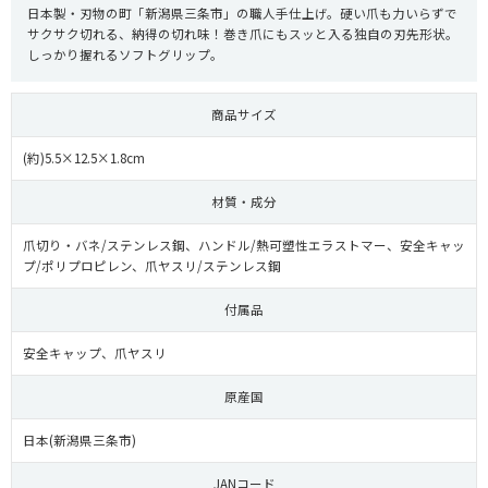
日本製・刃物の町「新潟県三条市」の職人手仕上げ。硬い爪も力いらずで
サクサク切れる、納得の切れ味！巻き爪にもスッと入る独自の刃先形状。
しっかり握れるソフトグリップ。
商品サイズ
(約)5.5×12.5×1.8cm
材質・成分
爪切り・バネ/ステンレス鋼、ハンドル/熱可塑性エラストマー、安全キャッ
プ/ポリプロピレン、爪ヤスリ/ステンレス鋼
付属品
安全キャップ、爪ヤスリ
原産国
日本(新潟県三条市)
JANコード