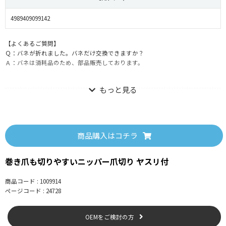
4989409099142
【よくあるご質問】
Ｑ：バネが折れました。バネだけ交換できますか？
Ａ：バネは消耗品のため、部品販売しております。
【部品購入について】
バネは当社WEBショップで購入が可能です。
部品購入はこちら
商品購入はコチラ
【使用上の注意】
巻き爪も切りやすいニッパー爪切り ヤスリ付
●爪を切る以外の目的には使用しないでください。
●刃物ですので、取り扱いには十分注意してください。
商品コード : 1009914
●深ヅメはケガのもとです。切りすぎないよう注意してください。
ページコード : 24728
●使用後は、水気や汚れを良く拭き取り、安全キャップを付けて保管してくだ
さい。
●お子様の手の届かないところに保管してください。
OEMをご検討の方