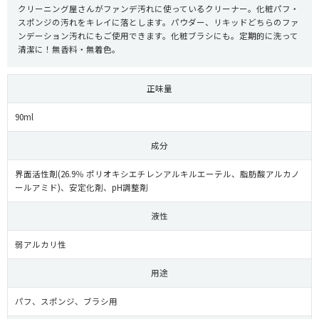
クリーニング屋さんがファンデ汚れに使っているクリーナー。化粧パフ・
スポンジの汚れをキレイに落とします。パウダー、リキッドどちらのファ
ンデーション汚れにもご使用できます。化粧ブラシにも。定期的に洗って
清潔に！無香料・無着色。
正味量
90ml
成分
界面活性剤(26.9％ ポリオキシエチレンアルキルエーテル、脂肪酸アルカノ
ールアミド)、安定化剤、pH調整剤
液性
弱アルカリ性
用途
パフ、スポンジ、ブラシ用