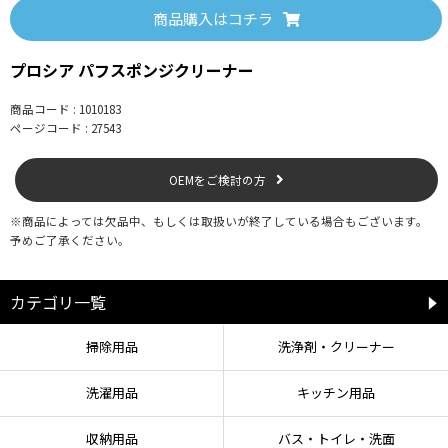
●ブラシの場合
商品購入はコチラ
※天然毛の場合は、もみすぎに注意し優しく扱うこと。
①コップなどの容器に35℃ぐらいのぬるま湯を約300ml入れ、そこに液を6滴垂
らして洗浄液を作る。
プロシア パフスポンジクリーナー
②コップの中にブラシを入れ、軽く振ったり、もみ洗いをする。
③水を入れ替えてすすぐ。それを3回繰り返す。
商品コード : 1010183
④ブラシの水分を指で軽く絞り、陰干しをする。
ページコード : 27543
OEMをご検討の方
【使用上の注意】
●手荒れの気になる方や長時間使用の場合は、ゴム手袋を使用する。
※商品によっては欠品中、もしくは取扱いが終了している場合もございます。
●洗剤がこぼれた際は、よく水拭きをする。
予めご了承ください。
●高温多湿の場所、直射日光に当たる場所を避け、子供の手の届かない冷暗所
で保管する。
●用途以外に使用しない。
カテゴリ一覧
掃除用品
洗浄剤・クリーナー
【応急処置】
●目に入った場合は、こすらずすぐに流水で15分以上洗い流し、眼科医の診断
洗濯用品
キッチン用品
を受ける。
●飲み込んだ場合は吐かせず、口をよくすすぎ、水を飲む。
●皮膚に付いた場合は、水と石けんで十分に洗い流す。
収納用品
バス・トイレ・洗面