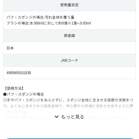
使用量目安
パフ・スポンジの場合:汚れ全体を覆う量
ブラシの場合:水300mlに対して約6滴※1滴≒0.05ml
原産国
日本
JANコード
4989409101838
【使用方法】
●パフ・スポンジの場合
①手やパフ・スポンジをぬらさずに、スポンジ全体に含ませる程度の洗剤をつ
け、よくなじませてから指先全体で、中心部から外側に泡をかき出すように押
し洗いをする。
②全体的に押し洗いを行った後、少量の水をつけ、再度同じように押し洗いを
する。
③その後、水またはぬるま湯で十分に洗い流す。
④水気を切り、陰干しをする。