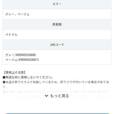
カラー
グレー、ベージュ
原産国
ベトナム
JANコード
グレー/4989409106666
ベージュ/4989409106673
【使用上の注意】
●用途以外に使用しないでください。
●本品は折りたたんで包装しているため、折りジワが付いている場合がありま
す。
●着用時に強い摩擦を受けたり、水や汗等で湿った状態で強い摩擦を受けたり
すると、他のものに色移りする恐れがあります。万が一、色移りした場合は早
めに洗濯してください。
●手洗いはやさしく押し洗いしてください。
●濃色製品は色落ちする場合がありますので、つけ置き洗いや色の異なるもの