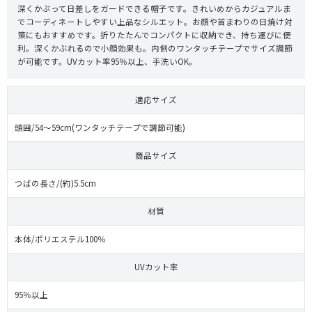
深くかぶって日差しをガードできる帽子です。きれいめからカジュアルま
でコーディネートしやすい上品なシルエット。お顔や首まわりの日焼け対
策にもおすすめです。折りたたんでコンパクトに収納でき、持ち運びに便
利。深くかぶれるので小顔効果も。内側のワンタッチテープでサイズ調節
が可能です。UVカット率95％以上、手洗いOK。
適応サイズ
頭囲/54〜59cm(ワンタッチテープで調節可能)
商品サイズ
つばの長さ/(約)5.5cm
材質
本体/ポリエステル100％
UVカット率
95％以上