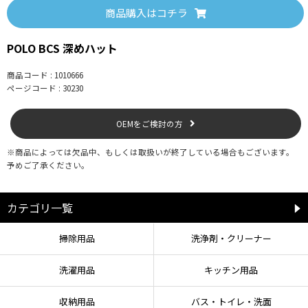
との混合洗いはお避けください。
商品購入はコチラ
●素材の特性上、洗濯で多少の縮み、型くずれがあります。洗濯後は弱く絞り
形を整えて陰干ししてください。
●日光の当たる場所や高温・多湿な場所での保管は、変色や劣化の恐れがあり
POLO BCS 深めハット
ますのでお避けください。
商品コード : 1010666
ページコード : 30230
この商品はポロ・ビーシーエス株式会社からのライセンス許諾の元、企画生産
OEMをご検討の方
したものです。販売元/株式会社シゲマツ
※商品によっては欠品中、もしくは取扱いが終了している場合もございます。
予めご了承ください。
カテゴリ一覧
掃除用品
洗浄剤・クリーナー
洗濯用品
キッチン用品
収納用品
バス・トイレ・洗面