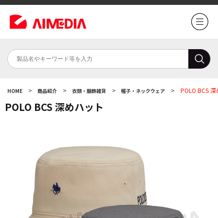
>
>
>
>
POLO BCS
HOME
商品紹介
衣類・服飾雑貨
帽子・ネックウェア
POLO BCS 深めハット