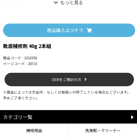
【使用方法】
作業前にあらかじめ補修面の汚れや油分を落とし、しっかり乾燥させてくださ
い。
①補修面に付属のやすりをかける。
②付属の成形補助プレートを、かかとのカーブに沿ってお手持ちのマスキング
商品購入はコチラ
テープなどで貼り付ける。
③補修剤を塗り、(約)3mmの厚さになるよう付属のヘラで平らに伸ばし、1日程
靴底補修剤 40g 2本組
度乾燥させる。
※厚く肉盛りする場合は③を繰り返し行う。
④固まったらプレートを外し、はみ出た部分をハサミでカットする。
商品コード : 1010356
ページコード : 28710
■はがれの補修の場合
両面にヘラでうすく平らに伸ばし、5～10分程度乾かした後、強く貼り合わせた
OEMをご検討の方
状態で1日程度乾燥させる。
※商品によっては欠品中、もしくは取扱いが終了している場合もございます。
予めご了承ください。
【使用上の注意】
●有機溶剤を含み有害のため、蒸気を吸わないよう注意する。
●皮膚や衣類に付着しないよう注意する。
カテゴリ一覧
●換気の良い場所で使用する。
●火気の近くでは使用しない。
●用途以外の目的では使用しない。
掃除用品
洗浄剤・クリーナー
●使用中に異常が現れた場合はただちに使用を中止する。