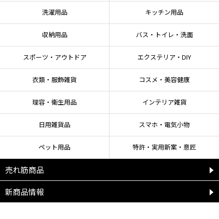
●固まるまでの時間は使用環境により異なる。
洗濯用品
キッチン用品
●早く固めたい場合20～30cm程度離してドライヤーを使用しても問題ないが、
蒸気を吸い込まないよう注意する。
●チューブの先で補修剤が固まっている場合は、無理に押さず取り除いてから
収納用品
バス・トイレ・洗面
使用する。
●開封後はできるだけ早く使い切る。
スポーツ・アウトドア
エクステリア・DIY
●保管状況により、透明な液体が出る場合があるが、黒い色が出るまで中身を
出してから使用する。
衣類・服飾雑貨
コスメ・美容健康
【保管上の注意】
理容・衛生用品
インテリア雑貨
●使用後はチューブの先とキャップをきれいに拭き、キャップをしっかり閉め
て保管する。
日用雑貨品
スマホ・電気小物
●子供の手の届く場所、高温多湿の場所、直射日光に当たる場所を避け、冷暗
所に保管する。
ペット用品
特許・実用新案・意匠
【応急処置】
売れ筋商品
●眼に入った場合、コンタクトレンズは容易に外せる場合は外し水で数分間洗
う。飲み込んだ場合、無理に吐かせず口をすすぐ。いずれの場合も直ちに医師
新商品情報
の診断を受ける。
●蒸気を吸い込んだ場合、空気の新鮮な場所に移動し、安静にする。
●皮膚や衣類についた場合、多量の水と石けんで洗う。皮膚に異常が残る場合