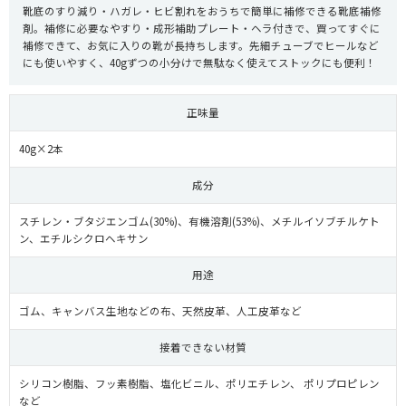
靴底のすり減り・ハガレ・ヒビ割れをおうちで簡単に補修できる靴底補修
剤。補修に必要なやすり・成形補助プレート・ヘラ付きで、買ってすぐに
補修できて、お気に入りの靴が長持ちします。先細チューブでヒールなど
にも使いやすく、40gずつの小分けで無駄なく使えてストックにも便利！
正味量
40g×2本
成分
スチレン・ブタジエンゴム(30%)、有機溶剤(53%)、メチルイソブチルケト
ン、エチルシクロヘキサン
用途
ゴム、キャンバス生地などの布、天然皮革、人工皮革など
接着できない材質
シリコン樹脂、フッ素樹脂、塩化ビニル、ポリエチレン、 ポリプロピレン
など