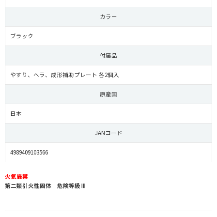
カラー
ブラック
付属品
やすり、ヘラ、成形補助プレート 各2個入
原産国
日本
JANコード
4989409103566
火気厳禁
第二類引火性固体 危険等級Ⅲ