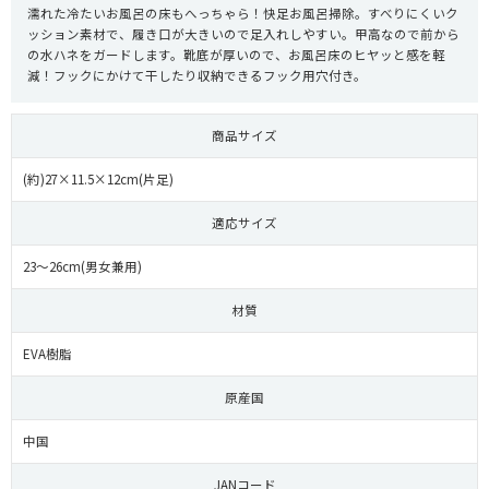
濡れた冷たいお風呂の床もへっちゃら！快足お風呂掃除。すべりにくいク
ッション素材で、履き口が大きいので足入れしやすい。甲高なので前から
の水ハネをガードします。靴底が厚いので、お風呂床のヒヤッと感を軽
減！フックにかけて干したり収納できるフック用穴付き。
商品サイズ
(約)27×11.5×12cm(片足)
適応サイズ
23～26cm(男女兼用)
材質
EVA樹脂
原産国
中国
JANコード