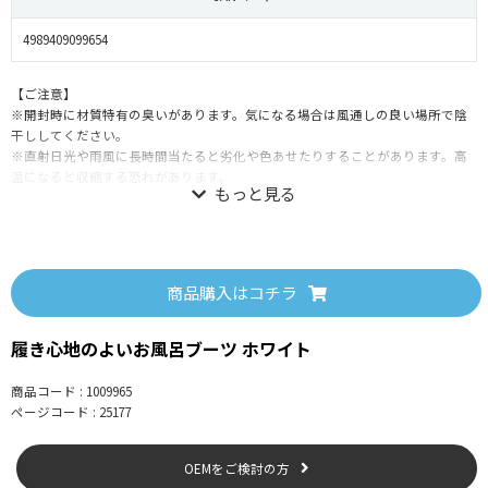
4989409099654
【ご注意】
※開封時に材質特有の臭いがあります。気になる場合は風通しの良い場所で陰
干ししてください。
※直射日光や雨風に長時間当たると劣化や色あせたりすることがあります。高
温になると収縮する恐れがあります。
【使用上の注意】
●開封時に材質特有の臭いがあります。気になる場合は風通しの良い場所で陰
商品購入はコチラ
干ししてください。
●お風呂掃除専用となります。
履き心地のよいお風呂ブーツ ホワイト
●足のサイズによっては余裕がありますので、作業や歩行に十分注意してくだ
さい。
●屋外で使用しないでください。
商品コード : 1009965
●発泡EVA素材を使用しておりますので、激しい動きや摩擦しやすい使い方を
ページコード : 25177
すると、擦り減りが早くなったり、破損の原因になります。
●床面が洗剤等で滑りやすい場合は注意して使用してください。
OEMをご検討の方
●熱いお湯(約50℃以上)をかけないでください。高温により縮みや変形を生じる