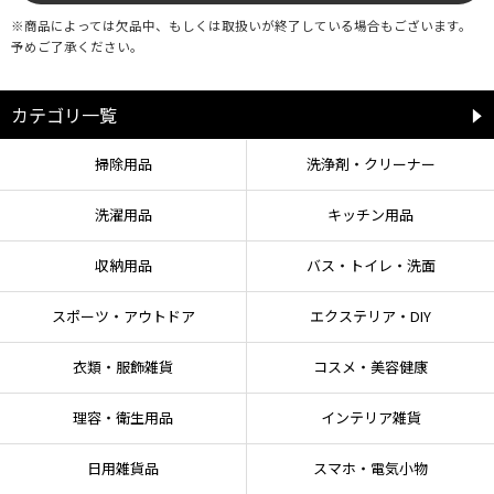
恐れがあります。
●直射日光や風雨に長時間当たると劣化や色褪せたりすることがあります。
※商品によっては欠品中、もしくは取扱いが終了している場合もございます。
●直射日光が当たらない風通しの良い場所に保管してください。
予めご了承ください。
●火の近くに置いたり、火のそばで使用しないでください。
●用途以外には使用しないでください。
カテゴリ一覧
【お手入れ方法】
掃除用品
洗浄剤・クリーナー
●油が付着したら直ぐに中性洗剤で洗浄して取り除いてください。
●漂白剤は使用しないでください。
洗濯用品
キッチン用品
収納用品
バス・トイレ・洗面
スポーツ・アウトドア
エクステリア・DIY
衣類・服飾雑貨
コスメ・美容健康
理容・衛生用品
インテリア雑貨
日用雑貨品
スマホ・電気小物