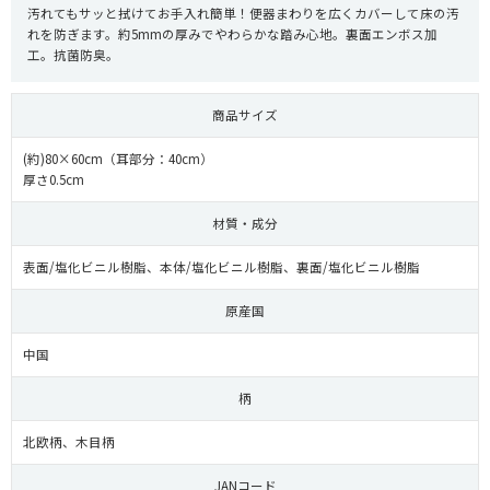
汚れてもサッと拭けてお手入れ簡単！便器まわりを広くカバーして床の汚
れを防ぎます。約5mmの厚みでやわらかな踏み心地。裏面エンボス加
工。抗菌防臭。
商品サイズ
(約)80×60cm（耳部分：40cm）
厚さ0.5cm
材質・成分
表面/塩化ビニル樹脂、本体/塩化ビニル樹脂、裏面/塩化ビニル樹脂
原産国
中国
柄
北欧柄、木目柄
JANコード