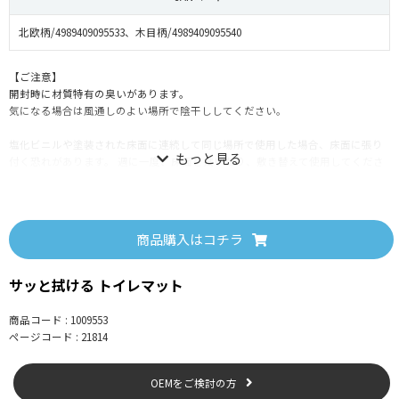
北欧柄/4989409095533、木目柄/4989409095540
【ご注意】
開封時に材質特有の臭いがあります。
気になる場合は風通しのよい場所で陰干ししてください。
塩化ビニルや塗装された床面に連続して同じ場所で使用した場合、床面に張り
付く恐れがあります。 週に一度、床面を拭いたり、敷き替えて使用してくださ
い。
注意マットに飛び乗ったり、勢いよく乗ると、横滑りしますので注意してくだ
さい。
商品購入はコチラ
サッと拭ける トイレマット
【使用上の注意】
●開封時などに素材の臭いを感じる場合があります。 気になる場合は風通しの
商品コード : 1009553
良い場所で陰干ししてください。
ページコード : 21814
●本品の表面や裏面が濡れたり、油類や洗剤類などがついていると滑りますの
で十分注意してください。
OEMをご検討の方
●本品は厚みが0.5cmあるため段差があります。 つまづきに注意してくださ