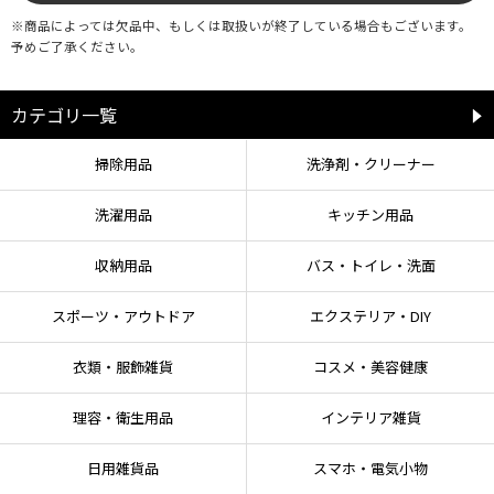
い。
●油や熱湯をかけたり、熱いものを本品の上に置いたりしないでください。 素
※商品によっては欠品中、もしくは取扱いが終了している場合もございます。
材の性質上、軟化、変形、溶化することがあります。
予めご了承ください。
●使用する前に、あらかじめ使用場所の汚れ、埃、湿気などを取り除いてくだ
さい。
●本品の上で椅子を使用したり、重いものや鋭いものを乗せたりしないでくだ
カテゴリ一覧
さい。 表面等の破損の原因となります。
●巻きぐせや折りぐせがある場合は、逆巻きや逆折りにして、平らにしてから
掃除用品
洗浄剤・クリーナー
使用してください。
●変形・変色の可能性がありますので、火のそばや高温になる場所、直射日光
洗濯用品
キッチン用品
の当たる場所では使用しないでください。
●マットの裏に水分がある状態で長時間放置すると、カビの原因になります。
●本来の用途以外には使用しないでください。
収納用品
バス・トイレ・洗面
●廃棄時は各自治体の定める方法に従って処理してください。
スポーツ・アウトドア
エクステリア・DIY
【お手入れ方法】
●本品は洗えません。 汚れた場合は、水またはぬるま湯で少量の中性洗剤を使
衣類・服飾雑貨
コスメ・美容健康
って拭き取ってください。 十分に陰干しをしてください。
●塩素系の洗剤や漂白剤、カビ除去剤は本品を傷めますので使用しないでくだ
理容・衛生用品
インテリア雑貨
さい。
●タワシまたは磨き粉で磨くとキズがつくことがあります。
日用雑貨品
スマホ・電気小物