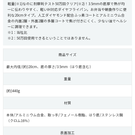
軽量(※1)なのに耐摩耗テスト50万回クリア(※2)！3.5mmの底厚で熱が均
一に伝わりやすく、軽いIH対応ダイヤフライパン。お弁当や朝食作りに便
利な20cmタイプ。人工ダイヤモンド配合ふっ素コートとアルミニウム合
金の内面2層・外面2層の多層コートで焦げ付きにくく、少ない油でヘルシ
ーに調理できます。
※1：当社比
※2：50万回使用できるということではありません。
商品サイズ
最大内径/(約)20cm、底の厚さ/3.5mm（はり底含む）
重量
(約)440g
材質
本体/アルミニウム合金、取っ手/フェノール樹脂、はり底/ステンレス鋼
（クロム16％）
表面加工