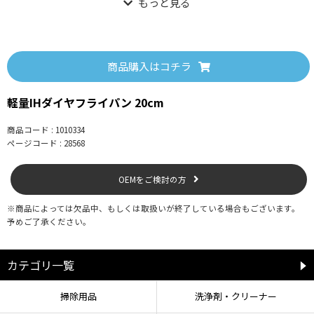
【使用上の注意】
●空焚きは絶対にしない（火災や火傷などの事故、本体や取っ手の変形や破損
商品購入はコチラ
などの原因となる）。
●ガスで使用する場合、火力は本体側面からはみ出さない程度に調節し、中火
軽量IHダイヤフライパン 20cm
以下で使用する。
●IHで使用する際はIH機器の取扱説明書をよく読んで火力は中以下で使用す
る。
商品コード : 1010334
●フライパンは加熱部の中央に置いて使用する。
ページコード : 28568
●予熱時や調理物が極端に少ない場合などの過熱・空焚きに注意する。
●IH使用時は予熱の火力は弱めにし、加熱しすぎない。
OEMをご検討の方
●金属ヘラなど調理器具を使用の際は、角の丸いもので、キズをつけないよう
に注意して使用する。ヘラで打ち付けながらの調理等はしない。
●使用時は本体のそばから離れない。
※商品によっては欠品中、もしくは取扱いが終了している場合もございます。
●調理中や調理直後は本体や取っ手が熱くなり、火傷の恐れがあるので注意す
予めご了承ください。
る。特に乳幼児の手に触れないように注意する。
●熱くなった本体に冷水をかけるなど急冷はしない（急激な温度変化を与える
と変形・破損が生じる原因となる）。
カテゴリ一覧
●他のコンロを同時に使う場合は隣接するコンロの火が取っ手に当たらないよ
うに注意する。
掃除用品
洗浄剤・クリーナー
●取っ手付け根に水が入ると使用時に蒸気が出ることがある。製品を立てしっ