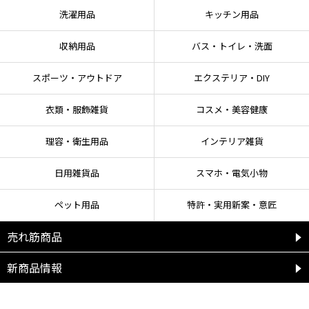
かりと水を抜いてから使用する。
洗濯用品
キッチン用品
●ストーブの上・電子レンジ・オーブンでは使用しない。
●使用していると取っ手が緩む場合がある。 そのまま使用すると脱落して火傷
の危険があるので、ドライバーでネジを締めなおしてから使用する。
収納用品
バス・トイレ・洗面
●本体の縁まで油や水などを満たした状態で使用しない。
●本体は落としたり、強い衝撃を与えない。
スポーツ・アウトドア
エクステリア・DIY
●調理後は調理物や油などを放置せず、中性洗剤でよく洗い乾燥させる（放置
すると塗膜などの劣化の原因となる）。
●揚げ物には使用しない。
衣類・服飾雑貨
コスメ・美容健康
●底に著しい汚れや付着物が付いたまま使用しない（加熱機器の動作に影響す
る場合やキズや焦げつきの原因となる）。底面に水分等が付着した状態で使用
理容・衛生用品
インテリア雑貨
すると本体が滑る場合がある。底面の水分を拭き取ってから使用する。
日用雑貨品
スマホ・電気小物
【ガスコンロ使用時の注意点】
●フライパンはコンロ中央にのせ温度センサーが確実に沈み込んだ状態で使用
ペット用品
特許・実用新案・意匠
してください。
※サイズが小さい（軽量）、取っ手が重いなどのフライパンは温度センサーの
売れ筋商品
バネによって不安定になることがあるため注意が必要です。
●調理の際はハンドル（取っ手）に手を添えて使用してください。
新商品情報
●五徳の形状により不安定になる場合は、五徳の爪（脚）とハンドルが同じ方
向になるように設置してください。