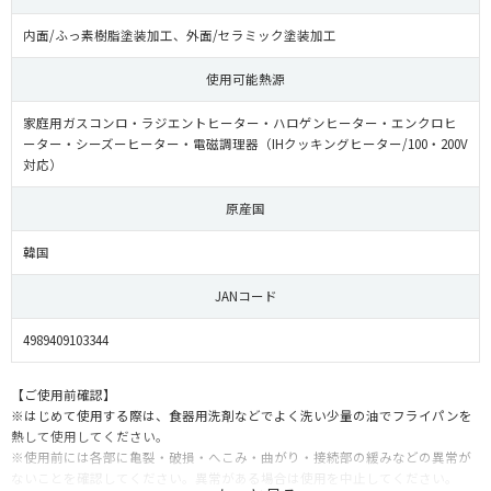
内面/ふっ素樹脂塗装加工、外面/セラミック塗装加工
使用可能熱源
家庭用ガスコンロ・ラジエントヒーター・ハロゲンヒーター・エンクロヒ
ーター・シーズーヒーター・電磁調理器（IHクッキングヒーター/100・200V
対応）
原産国
韓国
JANコード
4989409103344
【ご使用前確認】
※はじめて使用する際は、食器用洗剤などでよく洗い少量の油でフライパンを
熱して使用してください。
※使用前には各部に亀裂・破損・へこみ・曲がり・接続部の緩みなどの異常が
ないことを確認してください。異常がある場合は使用を中止してください。