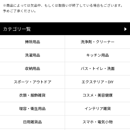
●用途以外には使用しないでください。
※商品によっては欠品中、もしくは取扱いが終了している場合もございます。
予めご了承ください。
【保管上の注意】
カテゴリ一覧
●火気付近では保管しないでください。
●高温多湿の場所での保管はお避けください。
●お子様の手の届かない場所に保管してください。
掃除用品
洗浄剤・クリーナー
洗濯用品
キッチン用品
【お手入れ方法】
汚れた場合や水等で湿った場合は、きれいな布等で拭き取り陰干ししてくださ
収納用品
バス・トイレ・洗面
い。
スポーツ・アウトドア
エクステリア・DIY
衣類・服飾雑貨
コスメ・美容健康
理容・衛生用品
インテリア雑貨
日用雑貨品
スマホ・電気小物