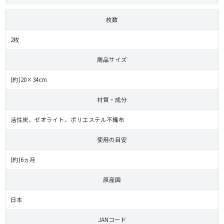
枚数
2枚
商品サイズ
(約)20×34cm
材質・成分
活性炭、ゼオライト、ポリエステル不織布
使用の目安
(約)6ヵ月
原産国
日本
JANコード