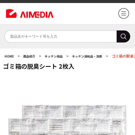
>
>
>
>
ゴミ箱の脱臭シ
HOME
商品紹介
キッチン用品
キッチン消耗品・洗剤
ゴミ箱の脱臭シート 2枚入