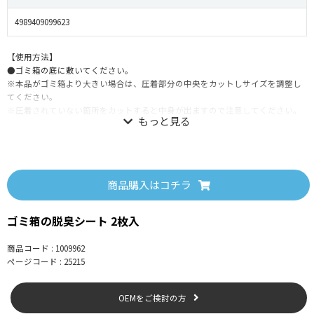
4989409099623
【使用方法】
●ゴミ箱の底に敷いてください。
※本品がゴミ箱より大きい場合は、圧着部分の中央をカットしサイズを調整し
てください。
※圧着されていない箇所をカットすると中身が出ますので注意してください。
【使用上の注意】
●火気付近での使用はお避けください。
商品購入はコチラ
●万一、本品の中身を間違って飲み込んだ場合は大量の水を飲ませ、医師にご
相談ください。
ゴミ箱の脱臭シート 2枚入
●万一、本品の中身が目に入った場合は、こすらずすぐに洗い流してくださ
い。 目に異物感が残る場合は、眼科医にご相談ください。
●強い摩擦を受けたり、水等で湿った状態で強い摩擦を受けたりすると他のも
商品コード : 1009962
のに色移りする恐れがあります。 万一、色移りした場合は早めに洗浄してくだ
ページコード : 25215
さい。
●本品を強く引っ張ったり、穴を開けたりしないよう注意してください。 破損
OEMをご検討の方
の原因となります。
●廃棄の際は、自治体のルールに従ってください。