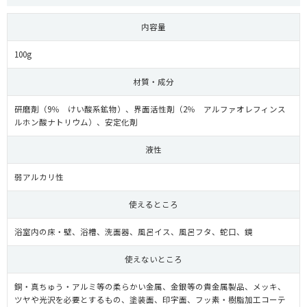
内容量
100g
材質・成分
研磨剤（9％ けい酸系鉱物）、界面活性剤（2％ アルファオレフィンス
ルホン酸ナトリウム）、安定化剤
液性
弱アルカリ性
使えるところ
浴室内の床・壁、浴槽、洗面器、風呂イス、風呂フタ、蛇口、鏡
使えないところ
銅・真ちゅう・アルミ等の柔らかい金属、金銀等の貴金属製品、メッキ、
ツヤや光沢を必要とするもの、塗装面、印字面、フッ素・樹脂加工コーテ