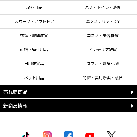
収納用品
バス・トイレ・洗面
【保管上の注意】
スポーツ・アウトドア
エクステリア・DIY
●高温多湿の場所、直射日光に当たる場所を避け、冷暗所に保管する。
●子供の手の届くところに置かない。
●必ずフタを閉めて保管する。
衣類・服飾雑貨
コスメ・美容健康
●液漏れ防止のため、使用後はキャップを上にして、立てた状態で保管する。
●認知症の方などの誤飲を防ぐため、置き場所に注意する。
理容・衛生用品
インテリア雑貨
日用雑貨品
スマホ・電気小物
【応急処置】
●目に入った場合は、こすらず直ぐに流水で15分以上洗い流し、速やかに眼科
医の診察を受ける。
ペット用品
特許・実用新案・意匠
●飲み込んだ場合は、吐かずに口をすすぎ、水を飲む等の処置をする。 異常が
残る場合は医師に相談する。
売れ筋商品
●皮膚に付いた場合は、水で十分洗い流す。
●いずれの場合も異常がある場合は、本品を持参し、医師の診断を受ける。
新商品情報