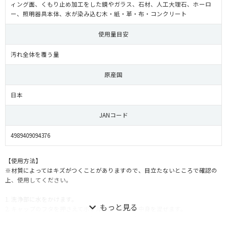
ィング面、くもり止め加工をした鏡やガラス、石材、人工大理石、ホーロ
ー、照明器具本体、水が染み込む木・紙・革・布・コンクリート
使用量目安
汚れ全体を覆う量
原産国
日本
JANコード
4989409094376
【使用方法】
※材質によってはキズがつくことがありますので、目立たないところで確認の
上、使用してください。
1. 洗浄部に水をかけます。
2. キャップのフタを押さえてボトルをよく振り、中身を混ぜます。
3. 布や固めのスポンジ、ブラシ等に本液を適量出し、適度な力を加えてこすり