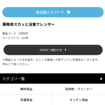
洗いします。
※傷つきやすい素材は力の加えすぎにご注意ください。
※柔らかめのスポンジを使用した場合、本液が吸収されてしまい効果が得られ
商品購入はコチラ
ない場合があります。
4. 水をかけながら、布またはスポンジで十分にすすぎます。
※汚れが残った場合は繰り返し洗浄します。
業務用スカッと浴室クレンザー
商品コード : 1009437
ページコード : 21146
【使用上の注意】
●他の洗剤製品とは併用・混合はしない。
OEMをご検討の方
●必ず換気をよくして使用する。
●手荒れの気になる方や長時間使用する場合は、ゴム手袋を使用する。
●表面コーティングを施してある箇所には使用しない。
※商品によっては欠品中、もしくは取扱いが終了している場合もございます。
●材質や使用方法によっては表面にこすり跡や細かいキズが付く可能性がある
予めご了承ください。
ため、目立たない場所で試してから使用する。 キズが気になる場合は使用しな
い。
●強くこすったり、繰り返し同じ場所をこすり過ぎると、キズが付くことがあ
カテゴリ一覧
る。 ツヤ、光沢を必要とするものや、印字面、塗装面、コーティング加工部等
（フッ素・メッキ）には使用しない。
掃除用品
洗浄剤・クリーナー
●本液をつけたまま長時間放置せず、速やかに洗い流すか拭き取る。
●使用後は手を洗う。
洗濯用品
キッチン用品
●開封後はなるべく早く使い切る。
●用途以外に使用しない。