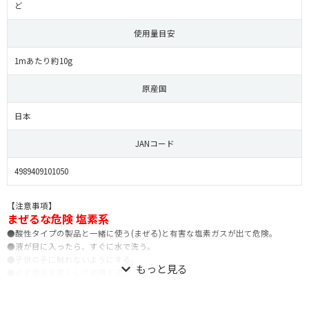
ど
使用量目安
1mあたり約10g
原産国
日本
JANコード
4989409101050
【注意事項】
まぜるな危険 塩素系
●酸性タイプの製品と一緒に使う(まぜる)と有害な塩素ガスが出て危険。
●液が目に入ったら、すぐに水で洗う。
●子供の手に触れないようにする。
●必ず換気を良くして使用する。
※冷暗所保管、高温・直射日光厳禁、車中放置禁止