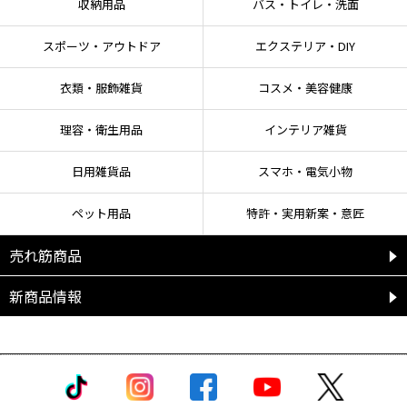
収納用品
バス・トイレ・洗面
●化学物質に敏感な方やアレルギーのある方は使用しないでください。
●他の洗剤との併用は避けてください。 酸性タイプの製品や、食酢、アルコー
ル、アンモニアなどと混ぜると有害なガスが発生し、危険です。
スポーツ・アウトドア
エクステリア・DIY
●他の容器に移して使用しないでください。
●チューブを強く握りながらキャップを開けると、中身が飛び出す恐れがあり
衣類・服飾雑貨
コスメ・美容健康
ますので注意してください。
●用途以外に使用しないでください。
●用途以外の場所に液が付着した場合は、速やかにふき取り、よく水ぶきをし
理容・衛生用品
インテリア雑貨
てください。
●直射日光を避け、お子様の手の届かない冷暗所に置いてください。
日用雑貨品
スマホ・電気小物
●高温(50℃以上)・直射日光の当たるところに放置するとジェルが液状化し、洗
浄性が低下する恐れがあります。 まれにジェルが変色することがありますが品
ペット用品
特許・実用新案・意匠
質上問題ありません。
●廃棄する際は、各自治体の定める方法に従って処理してください。
売れ筋商品
【応急処置】
新商品情報
●使用中気分が悪くなったり体調に異常がみられるときは、すぐ使用を中止し
その場から離れてください。
●目に入った場合はこすらず直ちに流水で15分以上洗い流してください。飲み
込んだ場合は無理に吐かせず、すぐ口をすすぎコップ1～2杯の牛乳、または水
を飲ませてください。皮膚に付いた場合は、すぐに流水でぬめりを感じなくな
るまで洗い流してください。いずれの場合も速やかに医師の診断を受けてくだ
さい。