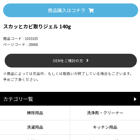
商品購入はコチラ
【キャップの開け方】
先端の小さいキャップをまわして開けてください。
スカッとカビ取りジェル 140g
※開けるとき、チューブを強く握らないよう注意してください。
商品コード : 1010105
ページコード : 26666
【使用方法】
①必ず換気をよくしてから使用してください。
②カビ以外の汚れは、ふき取るか水洗いし、よく乾かしてください。
OEMをご検討の方
③変色の恐れのある場所は、あらかじめマスキングテープなどで養生してくだ
さい。
※商品によっては欠品中、もしくは取扱いが終了している場合もございます。
④洗浄部分は乾いた状態で、カビの生えた部分を覆うように塗布してくださ
予めご了承ください。
い。
⑤約30分放置した後、水洗いし、水分をふき取って乾燥させてください。
カテゴリ一覧
【使用上の注意】
●外国製のユニットバス、タイル、着色されたプラスチック製品などは、変色
掃除用品
洗浄剤・クリーナー
等の異常がないか目立たないところで確認の上、使用してください。
●繊維製品、木製品などに付着すると脱色しますので使用しないでください。
洗濯用品
キッチン用品
●ゴム手袋などを着用して直接皮膚に触れないように使用し、使用後は手をよ
く洗ってください。