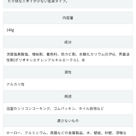
た不快なニオイが少ない低臭タイプ。
内容量
140g
成分
次亜塩素酸塩、増粘剤、着色料、防カビ剤、水酸化カリウム(0.9%)、界面活
性剤(ポリオキシエチレンアルキルエーテル)、水
液性
アルカリ性
用途
浴室のシリコンコーキング、ゴムパッキン、タイル目地など
適さないもの
ホーロー、アルミニウム、真鍮などの金属製品、木、壁紙、砂壁、漆喰な