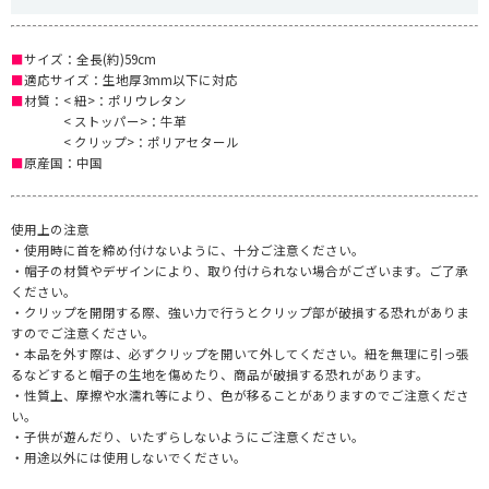
■
サイズ：全長(約)59cm
■
適応サイズ：生地厚3mm以下に対応
■
材質：< 紐>：ポリウレタン
< ストッパー>：牛革
< クリップ>：ポリアセタール
■
原産国：中国
使用上の注意
・使用時に首を締め付けないように、十分ご注意ください。
・帽子の材質やデザインにより、取り付けられない場合がございます。ご了承
ください。
・クリップを開閉する際、強い力で行うとクリップ部が破損する恐れがありま
すのでご注意ください。
・本品を外す際は、必ずクリップを開いて外してください。紐を無理に引っ張
るなどすると帽子の生地を傷めたり、商品が破損する恐れがあります。
・性質上、摩擦や水濡れ等により、色が移ることがありますのでご注意くださ
い。
・子供が遊んだり、いたずらしないようにご注意ください。
・用途以外には使用しないでください。