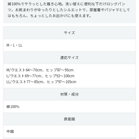
綿100％でサラッとした履き心地。洗い替えに便利な下だけロングパン
ツ。お尻まわりがゆったりとしたシルエットで、部屋着やパジャマとして
はもちろん、ちょっとしたお出かけにも使えます。
サイズ
M・L・LL
適応サイズ
M/ウエスト64～70cm、ヒップ87～95cm
L/ウエスト69～77cm、ヒップ92～100cm
LL/ウエスト77～85cm、ヒップ97～105cm
材質・成分
綿100％
原産国
中国