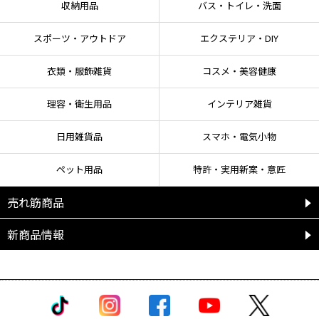
収納用品
バス・トイレ・洗面
〈Aパターン〉
ゴミ受けの内側の面にしっかりと貼り付けます。
スポーツ・アウトドア
エクステリア・DIY
〈Bパターン〉
穴の大きいタイプのものは、穴に通し輪っか状にすることで、しっかりと固定
できます。
衣類・服飾雑貨
コスメ・美容健康
3. ゴミ受けにネットをかぶせ、②で取り付けたワンタッチテープにくっつけま
理容・衛生用品
インテリア雑貨
す。 ネットの余り分は、受け皿に入れます。
＜水漏れを防ぐためには＞
日用雑貨品
スマホ・電気小物
●ゴムパッキンがずれていないか確認してください。
●ゴムパッキン部にはかぶせないよう注意し、右記イラストのように装着して
ペット用品
特許・実用新案・意匠
ください。
売れ筋商品
4. 洗濯機にセットします。
＜水漏れを防ぐためには＞
新商品情報
●セットの際に、ネットのたるみがゴムパッキン部に挟まらないようゆっくり
と挿入します。
【取り外し方】
1. ゴミ受けに排水が溜まっている場合があり、一緒に水があふれ出てくること