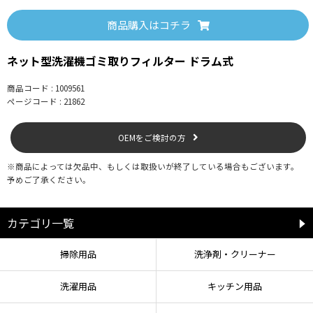
●ワンタッチテープは必ず使用し、「取り外し」はゆっくり行ってください。
ゴミ受けへの固定が不十分な場合、または勢いよく引き出すと、ネットが穴に
商品購入はコチラ
取り残される恐れがあります。
＜洗濯の途中にエラー表示が出て、運転停止になったら＞
ネット型洗濯機ゴミ取りフィルター ドラム式
●ゴミ受けや排水ホース、排水口などの排水経路に、汚れの付着や詰まりが生
じると排水エラー表示やお手入れサインが出て、運転が停止する恐れがありま
商品コード : 1009561
す。
ページコード : 21862
●洗濯槽内に水が溜まった状態で洗濯機の扉やゴミ受けを開けないでくださ
い。 水が洗濯機外へ流れ出す恐れがありますので、必ず洗濯機の取扱説明書に
従い掃除をしてください。
OEMをご検討の方
●開ける場合は、脱水モードで排水し、念のため洗面器などを用意して水の流
出に備えてください。 洗面器などで受けながらゴミ受けのつまみを少し緩め、
※商品によっては欠品中、もしくは取扱いが終了している場合もございます。
徐々に水を出してください。
予めご了承ください。
カテゴリ一覧
【使用方法】
1. ゴミ受けに付いているゴミをきれいに取り除いてください。
掃除用品
洗浄剤・クリーナー
2. ゴミ受けからネットが外れないように下記のいずれかの方法で、ゴミ受けに
洗濯用品
キッチン用品
ワンタッチテープを取り付けてください。
※ワンタッチテープは剥離紙をはがして貼り付けてください。