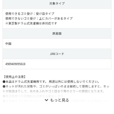
対象タイプ
使用できるゴミ受け：受け皿タイプ
使用できないゴミ受け：上にカバーがあるタイプ
※東芝製ドラム式洗濯機は非対応です
原産国
中国
JANコード
4989409095618
【使用上の注意】
●本品はドラム式洗濯機用です。 用途以外には使用しないでください。
●ネットが汚れた状態や、ゴミがいっぱいのまま継続して使用しますと、ネッ
トが目詰まりして、水のあふれやゴミ詰まり等のエラーの原因となります。
●数日程度での定期的な交換をお勧めします。
●洗濯機のゴミ受けの大きさによっては、取り替え頻度が早くなる場合があり
ます。 また、洗濯物の量や衣類の種類によっては、1回の使用でゴミ受けがいっ
ぱいになることがあります。