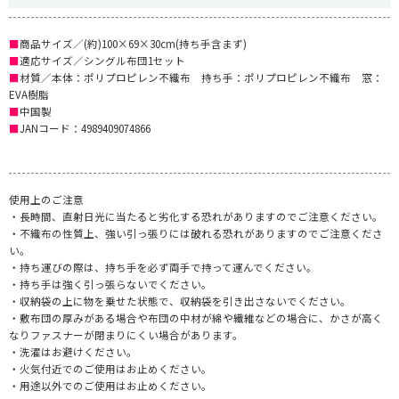
■
商品サイズ／(約)100×69×30cm(持ち手含まず)
■
適応サイズ／シングル布団1セット
■
材質／本体：ポリプロピレン不織布 持ち手：ポリプロピレン不織布 窓：
EVA樹脂
■
中国製
■
JANコード：4989409074866
使用上のご注意
・長時間、直射日光に当たると劣化する恐れがありますのでご注意ください。
・不織布の性質上、強い引っ張りには破れる恐れがありますのでご注意くださ
い。
・持ち運びの際は、持ち手を必ず両手で持って運んでください。
・持ち手は強く引っ張らないでください。
・収納袋の上に物を乗せた状態で、収納袋を引き出さないでください。
・敷布団の厚みがある場合や布団の中材が綿や繊維などの場合に、かさが高く
なりファスナーが閉まりにくい場合があります。
・洗濯はお避けください。
・火気付近でのご使用はお止めください。
・用途以外でのご使用はお止めください。