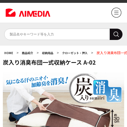
>
>
>
>
炭入り消臭布団一式収
HOME
商品紹介
収納用品
クローゼット・押入
炭入り消臭布団一式収納ケース A-02