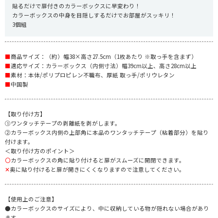
貼るだけで扉付きのカラーボックスに早変わり！
カラーボックスの中身を目隠しするだけでお部屋がスッキリ！
3個組
■
商品サイズ：（約）幅38×高さ27.5cm（1枚あたり ※取っ手を含まず）
■
適応サイズ：カラーボックス（内側寸法）幅39cm以上、高さ28cm以上
■
素材：本体/ポリプロピレン不職布、厚紙 取っ手/ポリウレタン
■
中国製
【取り付け方】
①ワンタッチテープの剥離紙を剥がします。
②カラーボックス内側の上部角に本品のワンタッチテープ（粘着部分）を貼り
付けます。
＜取り付け方のポイント＞
〇
カラーボックスの角に貼り付けると扉がスムーズに開閉できます。
✕
奥に貼り付けると扉が開きにくくなりますので注意してください。
【使用上のご注意】
●カラーボックスのサイズにより、中に収納している物が隠れない場合があり
ます。