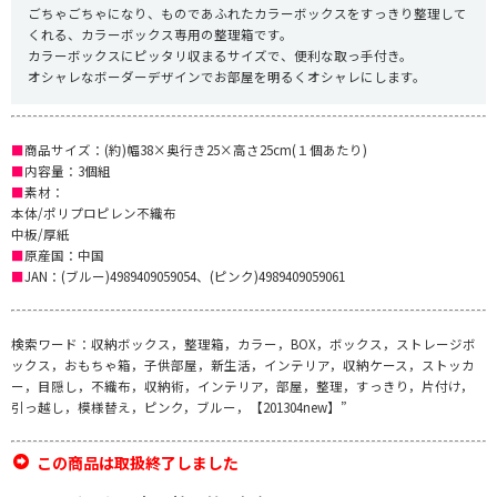
ごちゃごちゃになり、ものであふれたカラーボックスをすっきり整理して
くれる、カラーボックス専用の整理箱です。
カラーボックスにピッタリ収まるサイズで、便利な取っ手付き。
オシャレなボーダーデザインでお部屋を明るくオシャレにします。
■
商品サイズ：(約)幅38×奥行き25×高さ25cm(１個あたり)
■
内容量：3個組
■
素材：
本体/ポリプロピレン不織布
中板/厚紙
■
原産国：中国
■
JAN：(ブルー)4989409059054、(ピンク)4989409059061
検索ワード：収納ボックス，整理箱，カラー，BOX，ボックス，ストレージボ
ックス，おもちゃ箱，子供部屋，新生活，インテリア，収納ケース，ストッカ
ー，目隠し，不織布，収納術，インテリア，部屋，整理，すっきり，片付け，
引っ越し，模様替え，ピンク，ブルー，【201304new】”
この商品は取扱終了しました