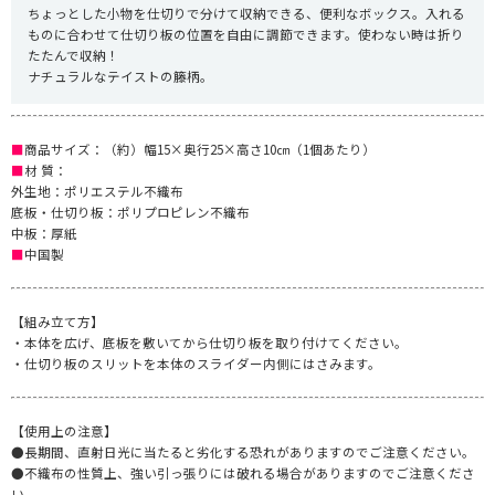
ちょっとした小物を仕切りで分けて収納できる、便利なボックス。入れる
ものに合わせて仕切り板の位置を自由に調節できます。使わない時は折り
たたんで収納！
ナチュラルなテイストの籐柄。
■
商品サイズ：（約）幅15×奥行25×高さ10㎝（1個あたり）
■
材 質：
外生地：ポリエステル不織布
底板・仕切り板：ポリプロピレン不織布
中板：厚紙
■
中国製
【組み立て方】
・本体を広げ、底板を敷いてから仕切り板を取り付けてください。
・仕切り板のスリットを本体のスライダー内側にはさみます。
【使用上の注意】
●長期間、直射日光に当たると劣化する恐れがありますのでご注意ください。
●不織布の性質上、強い引っ張りには破れる場合がありますのでご注意くださ
い。