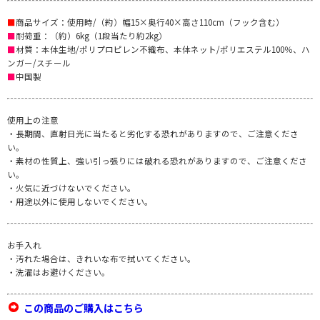
■
商品サイズ：使用時/（約）幅15×奥行40×高さ110cm（フック含む）
■
耐荷重：（約）6kg（1段当たり約2kg）
■
材質：本体生地/ポリプロピレン不織布、本体ネット/ポリエステル100％、ハ
ンガー/スチール
■
中国製
使用上の注意
・長期間、直射日光に当たると劣化する恐れがありますので、ご注意くださ
い。
・素材の性質上、強い引っ張りには破れる恐れがありますので、ご注意くださ
い。
・火気に近づけないでください。
・用途以外に使用しないでください。
お手入れ
・汚れた場合は、きれいな布で拭いてください。
・洗濯はお避けください。
この商品のご購入はこちら