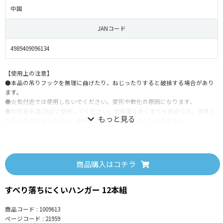
中国
JANコード
4989409096134
【使用上の注意】
●本品の吊りフックを無理に曲げたり、ねじったりすると破損する場合があり
ます。
●火気付近では使用しないでください。変形や軟化の原因になります。
●耐荷重未満(2kg)で使用してください。耐荷重はあくまでも目安です。保障さ
れるものではありません。使用状況により変化することがあります。
●直射日光に長時間さらすと、変色、劣化の原因となります、使用後は屋内に
て保管してください。
●本品は強くこすると色落ちする場合があります。
●風が強いときは、本品を室内に取り込んでください。
商品購入はコチラ
●子供の手の届くところに置かないでください。
●子供が使用する際は十分に注意してください。
●用途以外には使用しないでください。
すべり落ちにくいハンガー 12本組
商品コード : 1009613
ページコード : 21959