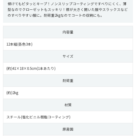
傾けてもピタッとキープ！ノンスリップコーティングですべりにくく、薄
型なのでクローゼットもスッキリ！襟が大きく開いた服やスラックスなど
のすべりやすい服に。耐荷重2kgなのでコートの収納にも。
内容量
12本組(各色3本)
サイズ
(約)41×18×0.5cm(1本あたり)
耐荷重
(約)2kg
材質
スチール(塩化ビニル樹脂コーティング)
原産国