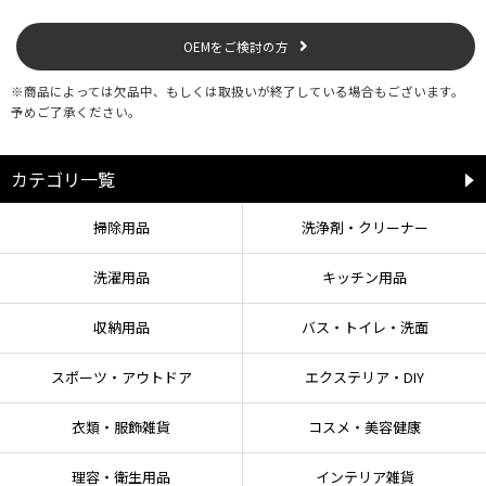
【お手入れ方法】
●汚れた場合は、きれいな布で拭いてください。
OEMをご検討の方
※商品によっては欠品中、もしくは取扱いが終了している場合もございます。
予めご了承ください。
カテゴリ一覧
掃除用品
洗浄剤・クリーナー
洗濯用品
キッチン用品
収納用品
バス・トイレ・洗面
スポーツ・アウトドア
エクステリア・DIY
衣類・服飾雑貨
コスメ・美容健康
理容・衛生用品
インテリア雑貨