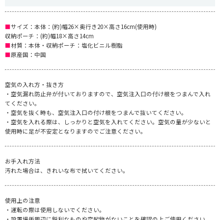
■
サイズ：本体：(約)幅26×奥行き20×高さ16cm(使用時)
収納ポーチ：(約)幅18×高さ14cm
■
材質：本体・収納ポーチ：塩化ビニル樹脂
■
原産国：中国
空気の入れ方・抜き方
・空気漏れ防止弁が付いておりますので、空気注入口の付け根をつまんで入れ
てください。
・空気を抜く時も、空気注入口の付け根をつまんで抜いてください。
・空気を入れる際は、しっかりと空気を入れてください。空気の量が少ないと
使用時に足が不安定となりますのでご注意ください。
お手入れ方法
汚れた場合は、きれいな布で拭いてください。
使用上の注意
・運転の際は使用しないでください。
・設置場所周辺に鋭利なものや突起物がないことを確認の上ご使用ください。