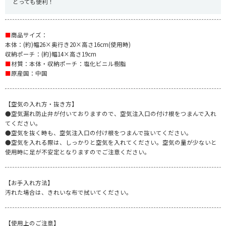
とっても便利！
■
商品サイズ：
本体：(約)幅26×奥行き20×高さ16cm(使用時)
収納ポーチ：(約)幅14×高さ19cm
■
材質：本体・収納ポーチ：塩化ビニル樹脂
■
原産国：中国
【空気の入れ方・抜き方】
●空気漏れ防止弁が付いておりますので、空気注入口の付け根をつまんで入れ
てください。
●空気を抜く時も、空気注入口の付け根をつまんで抜いてください。
●空気を入れる際は、しっかりと空気を入れてください。空気の量が少ないと
使用時に足が不安定となりますのでご注意ください。
【お手入れ方法】
汚れた場合は、きれいな布で拭いてください。
【使用上のご注意】