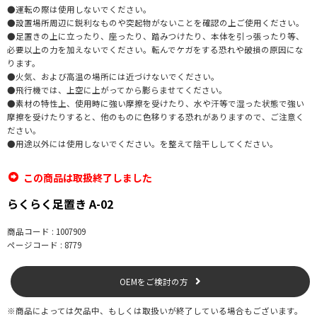
●運転の際は使用しないでください。
●設置場所周辺に鋭利なものや突起物がないことを確認の上ご使用ください。
●足置きの上に立ったり、座ったり、踏みつけたり、本体を引っ張ったり等、
必要以上の力を加えないでください。転んでケガをする恐れや破損の原因にな
ります。
●火気、および高温の場所には近づけないでください。
●飛行機では、上空に上がってから膨らませてください。
●素材の特性上、使用時に強い摩擦を受けたり、水や汗等で湿った状態で強い
摩擦を受けたりすると、他のものに色移りする恐れがありますので、ご注意く
ださい。
●用途以外には使用しないでください。を整えて陰干ししてください。
この商品は取扱終了しました
らくらく足置き A-02
商品コード : 1007909
ページコード : 8779
OEMをご検討の方
※商品によっては欠品中、もしくは取扱いが終了している場合もございます。