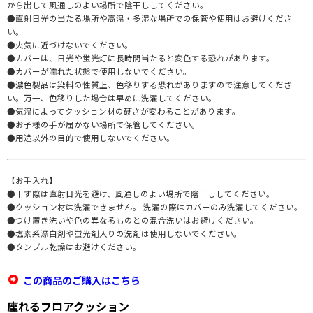
から出して風通しのよい場所で陰干ししてください。
●直射日光の当たる場所や高温・多湿な場所での保管や使用はお避けくださ
い。
●火気に近づけないでください。
●カバーは、日光や蛍光灯に長時間当たると変色する恐れがあります。
●カバーが濡れた状態で使用しないでください。
●濃色製品は染料の性質上、色移りする恐れがありますので注意してくださ
い。万一、色移りした場合は早めに洗濯してください。
●気温によってクッション材の硬さが変わることがあります。
●お子様の手が届かない場所で保管してください。
●用途以外の目的で使用しないでください。
【お手入れ】
●干す際は直射日光を避け、風通しのよい場所で陰干ししてください。
●クッション材は洗濯できません。 洗濯の際はカバーのみ洗濯してください。
●つけ置き洗いや色の異なるものとの混合洗いはお避けください。
●塩素系漂白剤や蛍光剤入りの洗剤は使用しないでください。
●タンブル乾燥はお避けください。
この商品のご購入はこちら
座れるフロアクッション