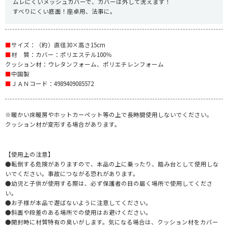
ムレにくいメッシュカバーで、カバーは外して洗えます！
すべりにくい底面！座卓用、法事に。
■
サイズ：（約）直径30×高さ15cm
■
材 質：カバー：ポリエステル100％
クッション材：ウレタンフォーム、ポリエチレンフォーム
■
中国製
■
ＪＡＮコード：4989409085572
※暖かい床暖房やホットカーペット等の上で長時間使用しないでください。
クッション材が変形する場合があります。
【使用上の注意】
●転倒する危険がありますので、本品の上に乗ったり、踏み台として使用しな
いでください。事故につながる恐れがあります。
●幼児と子供が使用する際は、必ず保護者の目の届く場所で使用してくださ
い。
●お子様が本品で遊ばないように注意してください。
●斜面や段差のある場所での使用はお避けください。
●開封時に材質特有の臭いがします。気になる場合は、クッション材をカバー