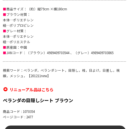
■
商品サイズ：（約）縦79cm ×横180cm
■
ブラウン材質：
本体…ポリエチレン
紐…ポリプロピレン
■
グレー材質：
本体…ポリエチレン
紐…ポリエステル
■
原産国：中国
■
JANコード：（ブラウン）4989409703544 、（グレー）4989409703865
検索ワード：ベランダ，ベランダシート，目隠し，桟，日よけ，日差し，視
線，メッシュ，【201211new】
リニューアル品はこちら
ベランダの目隠しシート ブラウン
商品コード : 1070354
ページコード : 2477