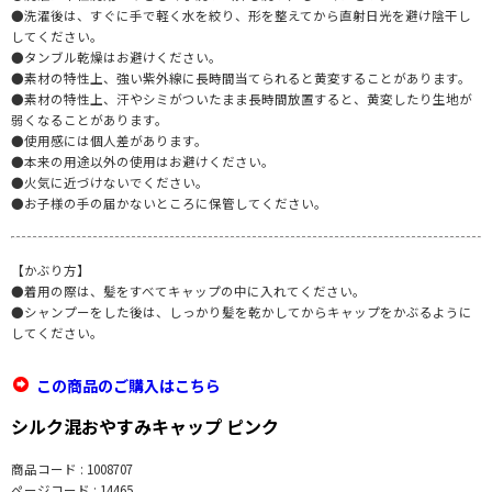
●洗濯後は、すぐに手で軽く水を絞り、形を整えてから直射日光を避け陰干し
してください。
●タンブル乾燥はお避けください。
●素材の特性上、強い紫外線に長時間当てられると黄変することがあります。
●素材の特性上、汗やシミがついたまま長時間放置すると、黄変したり生地が
弱くなることがあります。
●使用感には個人差があります。
●本来の用途以外の使用はお避けください。
●火気に近づけないでください。
●お子様の手の届かないところに保管してください。
【かぶり方】
●着用の際は、髪をすべてキャップの中に入れてください。
●シャンプーをした後は、しっかり髪を乾かしてからキャップをかぶるように
してください。
この商品のご購入はこちら
シルク混おやすみキャップ ピンク
商品コード : 1008707
ページコード : 14465