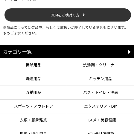
OEMをご検討の方
※商品によっては欠品中、もしくは取扱いが終了している場合もございます。
予めご了承ください。
カテゴリ一覧
掃除用品
洗浄剤・クリーナー
洗濯用品
キッチン用品
収納用品
バス・トイレ・洗面
スポーツ・アウトドア
エクステリア・DIY
衣類・服飾雑貨
コスメ・美容健康
理容・衛生用品
インテリア雑貨