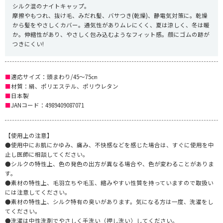
シルク混のナイトキャップ。
摩擦やもつれ、抜け毛、みだれ髪、バサつき(乾燥)、静電気対策に。乾燥
から髪をやさしくカバー。通気性がありムレにくく、夏は涼しく、冬は暖
か。伸縮性があり、やさしく包み込むようなフィット感。顔にゴムの跡が
つきにくい!
■
適応サイズ：頭まわり/45〜75㎝
■
材質：絹、ポリエステル、ポリウレタン
■
日本製
■
JANコード：4989409087071
【使用上の注意】
●使用中にお肌にかゆみ、痛み、不快感などを感じた場合は、すぐに使用を中
止し医師に相談してください。
●シルクの特性上、色の発色の出方が異なる場合や、色が変わることがありま
す。
●素材の特性上、毛羽立ちや毛玉、縮みやすい性質を持っていますので取扱い
には注意してください。
●素材の特性上、シルク特有の臭いがあります。気になる方は一度、洗濯をし
てください。
●洗濯は中性洗剤でやさしく手洗い（押し洗い）してください。