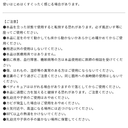
使いはじめはくすぐったく感じる場合があります。
【ご注意】
●本品を立った状態で使用すると転倒する恐れがあります。必ず風呂いす等に
座ってご使用ください。
●本品に足をのせて動かしても床から動かないかあらかじめ確かめてからご使
用ください。
●用途以外の使用はしないでください。
●本品は医療用具ではありません。
●肌に疾患、血行障害、糖尿病等の方は本品使用前に医師の相談を受けてくだ
さい。
●傷、はれもの、湿疹等の異常のある方はご使用にならないでください。
●足裏のこすり過ぎにご注意ください。同じ箇所への長時間の使用はしないで
ください。
●ペディキュアははがれる場合がありますので落としてからご使用ください。
●本品に過度に力を加えると破損する恐れがあります。ご注意ください。
●乳幼児や子供のご使用はおやめください。
●カビが発生した場合はご使用をおやめください。
●火気付近や、高温になる場所には近づけないでください。
●80℃以上の熱湯をかけないでください。
●乳幼児や子供の手の届かない場所に保管してください。