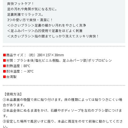
爽快フットケア！
足の汚れや角質が気になる方に。
足裏刺激でリラックス。
3つの使い方で爽快・清潔に！
＜小さいブラシ＞足裏の細かい汚れをやさしく洗浄
＜足ふみパーツ＞凸凹使用で足裏をほどよく刺激
＜大きいブラシ＞指の間までしっかり洗えてスッキリ爽快！
■
商品サイズ：（約）280×157×30mm
■
材質：ブラシ本体/塩化ビニル樹脂、足ふみパーツ部/ポリプロピレン
■
耐熱温度：80℃
■
耐冷温度：－30℃
■
台湾製
【使用方法】
①本品裏面の吸盤で床に貼り付けます。床の種類によっては貼りつきにくい場
合があります。
②本品全体にぬるま湯をかけ、石鹸やボディソープを左右のブラシ部につけま
す。
③安定した場所で風呂いすに座り、本品に両足をのせて前後に動かしてくださ
い。