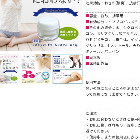
効果効能：わきが(腋臭)、皮膚
■
容量：約5g 携帯用
■
有効成分：イソプロピルメチ
■
その他の成分：水、シクロペ
コン、ポリアクリル酸アルキル
ＯＰジメチコン共重合体、イソ
グリセリル、l-メントール、天
タノール、パラベン
■
日本製
■
医薬部外品
使用方法
臭いの気になるところを清潔な
ってお肌になじませてください
ご注意
・お肌に合わないときはご使用
・お肌に傷、はれもの、湿疹、
避けください。
・使用中、または使用後に赤み