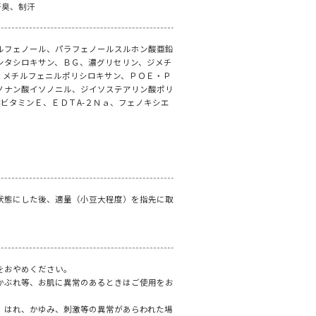
汗臭、制汗
ルフェノール、パラフェノールスルホン酸亜鉛
ンタシロキサン、ＢＧ、濃グリセリン、ジメチ
、メチルフェニルポリシロキサン、ＰＯＥ・Ｐ
ノナン酸イソノニル、ジイソステアリン酸ポリ
然ビタミンＥ、ＥＤＴA-２Ｎａ、フェノキシエ
状態にした後、適量（小豆大程度）を指先に取
。
をおやめください。
かぶれ等、お肌に異常のあるときはご使用をお
、はれ、かゆみ、刺激等の異常があらわれた場