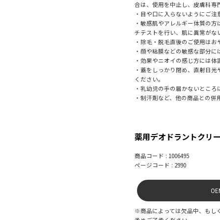
合は、使用を中止し、皮膚科専
・目や口に入らないようにご注
・敏感肌やアレルギー体質の方
チテストを行い、肌に異常がな
・除毛・脱毛直後のご使用はお
・顔や粘膜などの敏感な部分に
・効果やニオイの感じ方には体
・蓋をしっかり閉め、直射日光
ください。
・乳幼児の手の届かないところ
・制汗剤など、他の商品との併
薬用デオドラントクリー
商品コード : 1006495
ページコード : 2990
O
※商品によっては欠品中、もし