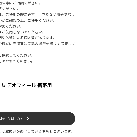
門医等にご相談ください。
意ください。
は、ご使用の際に必ず、目立たない部分でパッ
いかご確認の上、ご使用ください。
やめください。
はご使用しないでください。
調や体質による個人差があります。
や極端に高温又は低温の場所を避けて保管して
に保管してください。
用はやめてください。
ム デオフィール 携帯用
EMをご検討の方
くは取扱いが終了している場合もございます。