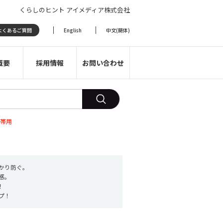
くらしのヒント アイメディア株式会社
よくあるご質問
English
中文(簡体)
概要
採用情報
お問い合わせ
携帯用
かり防ぐ。
感。
！
プ！