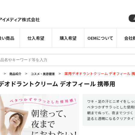
扱い商品
仕入希望
購入希望
OEMについて
会社
>
>
>
薬用デオドラントクリーム デオフィール 
E
商品紹介
コスメ・美容健康
デオドラントクリーム デオフィール 携帯用
ワキ・足の汗とニオイをしっ
ベタつかずサラっとした使用
朝までぬって、夜までつづく
塗ると透明になるクリアタイ