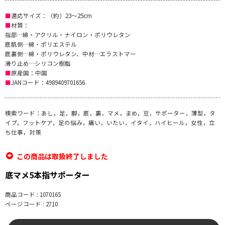
■
適応サイズ：（約）23～25cm
■
材質：
指部…綿・アクリル・ナイロン・ポリウレタン
底肌側…綿・ポリエステル
底裏側…綿・ポリウレタン、中材…エラストマー
滑り止め…シリコン樹脂
■
原産国：中国
■
JANコード：4989409701656
検索ワード：あし，足，脚，底，裏，マメ，まめ，豆，サポーター，薄型，タ
イプ，フットケア，足の悩み，痛い，いたい，イタイ，ハイヒール，女性，立
ち仕事，対策
この商品は取扱終了しました
底マメ5本指サポーター
商品コード : 1070165
ページコード : 2710