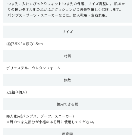
つま先に入れてぴったりフィット!つま先の保護、サイズ調整に。 肌あた
りの良いタオル地のふかふかクッションがつま先を優しく保護します。
パンプス・ブーツ・スニーカーなどに。婦人靴用・左右兼用。
サイズ
(約)7.5×3×厚み1.5cm
材質
ポリエステル、ウレタンフォーム
個数
2足組(4個入)
使用できる靴
婦人靴用(パンプス、ブーツ、スニーカー)
※靴のつま先部分が余裕のある靴に使用してください。
原産国