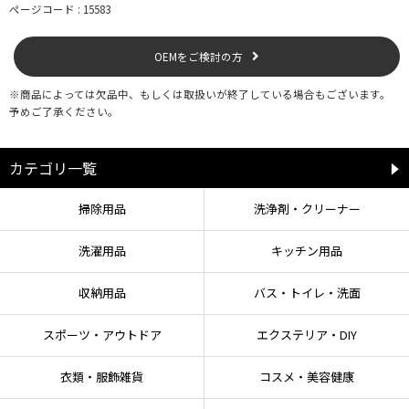
●使用感には個人差があります。
ページコード : 15583
●本来の用途以外には使用しないでください。
OEMをご検討の方
【保管上の注意】
※商品によっては欠品中、もしくは取扱いが終了している場合もございます。
●火気付近では保管しないでください。
予めご了承ください。
●使用しない場合は、高温多湿な場所や直射日光を避け、涼しい場所で保管し
てください。
●お子様の手の届かないところに保管してください。
カテゴリ一覧
掃除用品
洗浄剤・クリーナー
洗濯用品
キッチン用品
収納用品
バス・トイレ・洗面
スポーツ・アウトドア
エクステリア・DIY
衣類・服飾雑貨
コスメ・美容健康