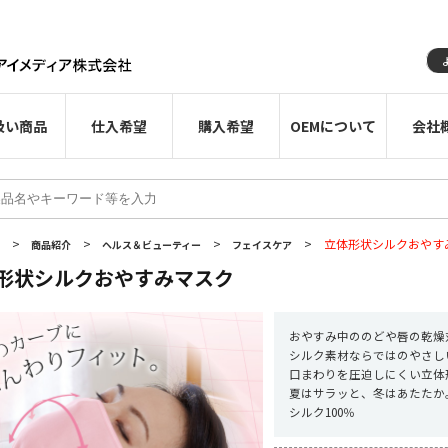
扱い商品
仕入希望
購入希望
OEMについて
会社
>
>
>
>
立体形状シルクおやす
E
商品紹介
ヘルス＆ビューティー
フェイスケア
形状シルクおやすみマスク
おやすみ中ののどや唇の乾燥
シルク素材ならではのやさし
口まわりを圧迫しにくい立体
夏はサラッと、冬はあたたか
シルク100％