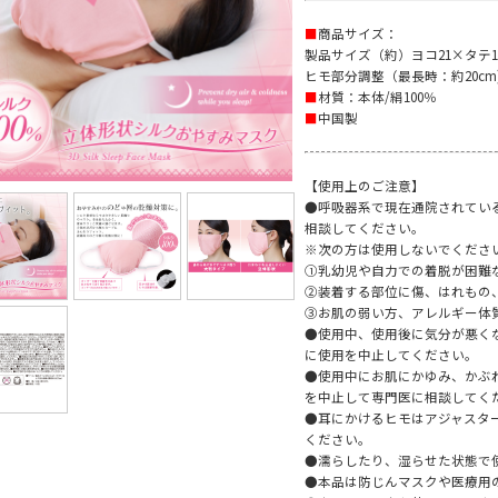
■
商品サイズ：
製品サイズ（約）ヨコ21×タテ1
ヒモ部分調整（最長時：約20cm
■
材質：本体/絹100％
■
中国製
【使用上のご注意】
●呼吸器系で現在通院されてい
相談してください。
※次の方は使用しないでくださ
①乳幼児や自力での着脱が困難
②装着する部位に傷、はれもの
③お肌の弱い方、アレルギー体
●使用中、使用後に気分が悪く
に使用を中止してください。
●使用中にお肌にかゆみ、かぶ
を中止して専門医に相談してく
●耳にかけるヒモはアジャスタ
ください。
●濡らしたり、湿らせた状態で
●本品は防じんマスクや医療用