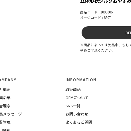
立体形状シルクおやす
商品コード : 1008006
ページコード : 8807
O
※商品によっては欠品中、もし
予めご了承ください。
OMPANY
INFORMATION
社概要
取扱商品
業沿革
OEMについて
営理念
SNS一覧
長メッセージ
お問い合わせ
質管理
よくあるご質問
用情報