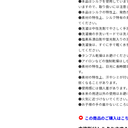
●本品はシルクを使用していま
いますので、取り扱いには注意
●本品はシルクの特性上、発色
●素材の特性上、シルク特有の
てください。
●洗濯は中性洗剤でやさしく手
●洗濯機の手洗いモードでは洗
●塩素系漂白剤や蛍光剤入りの
●洗濯後は、すぐに手で軽く水
してください。
●タンブル乾燥はお避けくださ
●アイロンなどの強制乾燥はし
●素材の特性上、日光に長時間
す。
●素材の特性上、汗やシミが付
弱くなることがあります。
●使用感には個人差があります
●本来の用途以外の使用はお避
●火気に近づけないでください
●お子様の手の届かないところ
この商品のご購入はこ