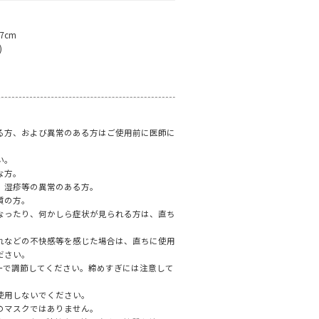
7cm
)
る方、および異常のある方はご使用前に医師に
い。
な方。
、湿疹等の異常のある方。
質の方。
なったり、何かしら症状が見られる方は、直ち
れなどの不快感等を感じた場合は、直ちに使用
ださい。
ーで調節してください。締めすぎには注意して
使用しないでください。
のマスクではありません。