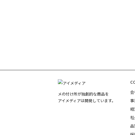
C
会
メの付け所が独創的な商品を
アイメディアは開発しています。
事
経
社
品
採