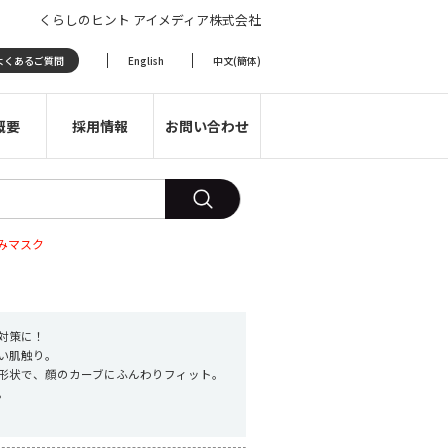
くらしのヒント アイメディア株式会社
よくあるご質問
English
中文(簡体)
概要
採用情報
お問い合わせ
みマスク
対策に！
い肌触り。
形状で、顔のカーブにふんわりフィット。
。