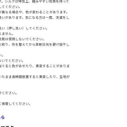
す。シルクは特性上、縮みやすい性質を持って
してください。
が異なる場合や、色が変わることがあります。
臭いがあります。気になる方は一度、洗濯をし
洗い（押し洗い）してください。
えません。
洗剤は使用しないでください。
を絞り、形を整えてから直射日光を避け陰干し
い。
ないでください。
当てると色があせたり、黄変することがありま
いたまま長時間放置すると黄変したり、生地が
。
けください。
。
に保管してください。
ちら