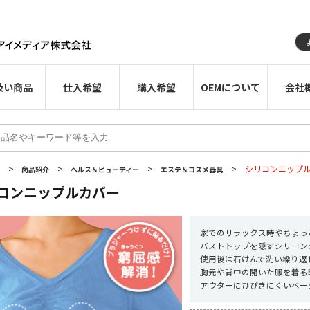
扱い商品
仕入希望
購入希望
OEMについて
会社
>
>
>
>
シリコンニップ
E
商品紹介
ヘルス＆ビューティー
エステ＆コスメ器具
コンニップルカバー
家でのリラックス時やちょっ
バストトップを隠すシリコン
使用後は石けんで洗い繰り返
胸元や背中の開いた服を着る
アウターにひびきにくいベー