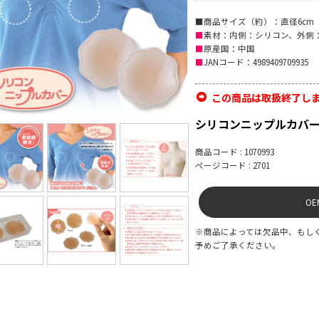
■商品サイズ（約）：直径6cm
■
素材：内側：シリコン、外側
■
原産国：中国
■
JANコード：4989409709935
この商品は取扱終了し
シリコンニップルカバ
商品コード : 1070993
ページコード : 2701
O
※商品によっては欠品中、もし
予めご了承ください。