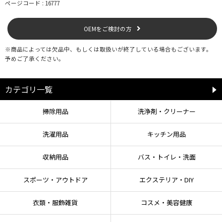
【使用方法】
ページコード : 16777
汚れに直接スプレーした後、スポンジなどでこすり、水またはお湯で十分にす
すぎ流してください。
OEMをご検討の方
●汚れがひどい場合は、5分程おくと効果的です。
●目より高い場所は、顔や目にかかるのを防ぐため、直接スプレーせずにスポ
※商品によっては欠品中、もしくは取扱いが終了している場合もございます。
ンジや布に付けて洗ってください。
予めご了承ください。
【使用上の注意】
カテゴリ一覧
●持ち運びや保管時の破損に注意する。
●そそぎ口部分を持つと開封してしまうことがあるので注意する。
●用途以外に使用しない。
掃除用品
洗浄剤・クリーナー
●必ず換気をよくして使用する。
●つめかえた後は、スプレーボトルの表示をよく読んで使う。
洗濯用品
キッチン用品
●手荒れの気になる方や長時間使用する場合はゴム手袋を使用する。
●高温·多湿の場所には置かず、冷暗所に保管する。
●乳幼児の手の届くところに置かない。
収納用品
バス・トイレ・洗面
●認知症の方などの誤飲を防ぐため、置き場所に注意する。
スポーツ・アウトドア
エクステリア・DIY
【応急処置】
衣類・服飾雑貨
コスメ・美容健康
●目に入った場合は、直ぐに十分な水で洗い流す。
●飲み込んだ場合は、無理に吐かず、口をすすぎ、その後水を飲む。