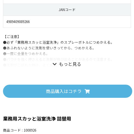
JANコード
4989409089266
【ご注意】
●必ず「業務用スカッと浴室洗浄」のスプレーボトルにつめかえる。
●あふれないように洗剤を使いきってから、つめかえる。
●一度に全量をつめかえる。
●パウチを強く押さえると洗剤が飛び出ることがあるので注意する。
●洗剤がこぼれた時は、よく水拭きをする。
【つめかえ方】
商品購入はコチラ
①キャップを開ける
②パウチを切る：注ぎ口の付け根部分をしっかりと持ち、矢印の方向に沿って
切る。
③ボトルにそそぐ：泡が立たないよう、ゆっくりとボトルに注ぐ。
業務用スカッと浴室洗浄 詰替用
④キャップを閉める：まわらなくなるまで、しっかりと締める。
商品コード : 1008926