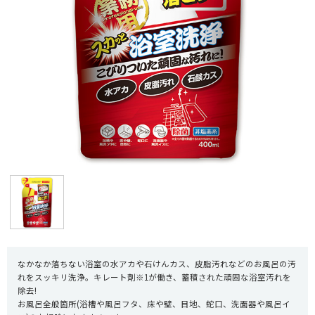
なかなか落ちない浴室の水アカや石けんカス、皮脂汚れなどのお風呂の汚
れをスッキリ洗浄。キレート剤※1が働き、蓄積された頑固な浴室汚れを
除去!
お風呂全般箇所(浴槽や風呂フタ、床や壁、目地、蛇口、洗面器や風呂イ