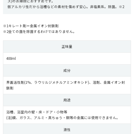
ス)のお掃除におすすめです。
弱アルカリ性だから浴槽などの素材を傷めず安心。非塩素系。除菌。※2
※1キレート剤＝金属イオン封鎖剤
※2全ての菌を除菌するわけではありません。
正味量
400ml
成分
界面活性剤(1%、ラウリルジメチルアミンオキシド)、溶剤、金属イオン封
鎖剤
用途
浴槽、浴室内の壁・床・ドア・小物等
(注)鏡、ガラス、アルミ・真ちゅう・銅等の金属には使用できません。
液性