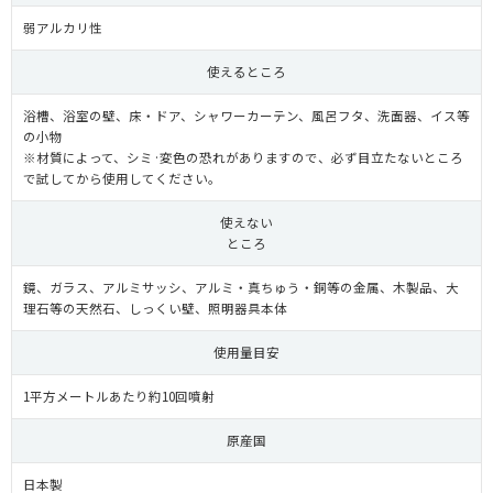
弱アルカリ性
使えるところ
浴槽、浴室の壁、床・ドア、シャワーカーテン、風呂フタ、洗面器、イス等
の小物
※材質によって、シミ·変色の恐れがありますので、必ず目立たないところ
で試してから使用してください。
使えない
ところ
鏡、ガラス、アルミサッシ、アルミ・真ちゅう・銅等の金属、木製品、大
理石等の天然石、しっくい壁、照明器具本体
使用量目安
1平方メートルあたり約10回噴射
原産国
日本製