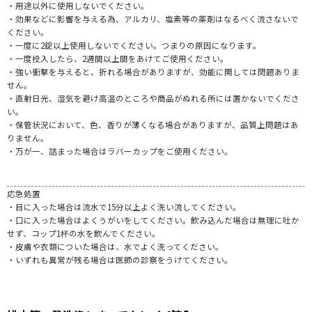
・用途以外に使用しないでください。
・効果などに影響を与える為、アルカリ、塩素等の薬剤はなるべく流さないで
ください。
・一度に2錠以上使用しないでください。つまりの原因になります。
・一度投入したら、2週間以上間をあけてご使用ください。
・強い衝撃を与えると、折れる場合がありますが、効能に関しては問題ありま
せん。
・直射日光、湿気を避け高温のところや商品がぬれる所には置かないでくださ
い。
・保管状況において、色、香りが薄くなる場合がありますが、品質上問題はあ
りません。
・万が一、詰まった場合はラバーカップをご使用ください。
応急処置
・目に入った場合は流水で15分以上よく洗い流してください。
・口に入った場合はよくうがいをしてください。飲み込んだ場合は無理に吐か
せず、コップ1杯の水を飲んでください。
・皮膚や衣類についた場合は、水でよく洗ってください。
・いずれも異常が残る場合は医師の診察をうけてください。