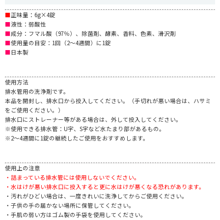
■
正味量：6g×4錠
■
液性：弱酸性
■
成分：フマル酸（97％）、除菌剤、酵素、香料、色素、滑沢剤
■
使用量の目安：1回（2～4週間）に1錠
■
日本製
使用方法
排水管用の洗浄剤です。
本品を開封し、排水口から投入してください。（手切れが悪い場合は、ハサミ
をご使用ください。）
排水口にストレーナー等がある場合は、外して投入してください。
※使用できる排水管：U字、S字など水たまり部があるもの。
※2～4週間に1錠の継続したご使用をおすすめします。
使用上の注意
・詰まっている排水管には使用しないでください。
・水はけが悪い排水口に投入すると更に水はけが悪くなる恐れがあります。
・汚れがひどい場合は、一度きれいに洗浄してからご使用ください。
・子供の手の届かない場所に保管してください。
・手肌の弱い方はゴム製の手袋を使用してください。