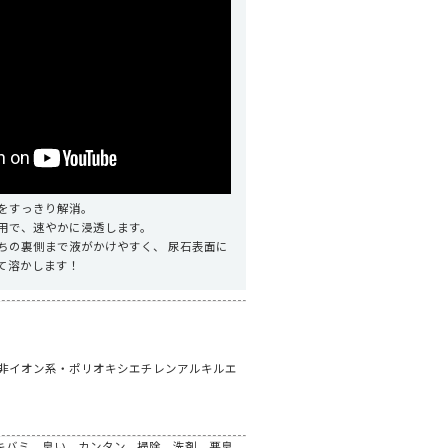
をすっきり解消。
用で、速やかに浸透します。
ちの裏側まで液がかけやすく、 尿石表面に
て溶かします！
（非イオン系・ポリオキシエチレンアルキルエ
キバミ，臭い，カンタン，掃除，洗剤，悪臭，