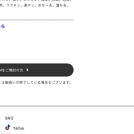
便所，ラクチン，楽チン，おちーる，落ちる，
ちら
EMをご検討の方
くは取扱いが終了している場合もございます。
SNS
TikTok