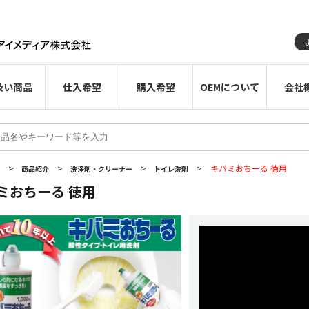
扱い商品
仕入希望
購入希望
OEMについて
会社
>
>
>
>
キバミおちーる 徳用
E
商品紹介
洗浄剤・クリーナー
トイレ洗剤
ミおちーる 徳用