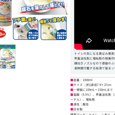
トイレの気になる黄ばみ悪臭
界面活性剤と増粘剤の相乗作
横向きノズルなので便器のふ
長時間付着する粘液で留まっ
■
容量：1000ml
■
サイズ：(約)直径7.9×27cm
■
一便器に100mL～150mLまで
■
塩酸（9.5％）、界面活性剤
ーテル）、増粘剤
■
液性：酸性
■
日本製
検索ワード：トイレ，ニオイ，